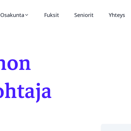
Osakunta
Fuksit
Seniorit
Yhteys
Ajankohtaista
hon
Virat
Asunnot
htaja
Historia
Dokumentit
Tunnukset ja graafinen ohjeistus