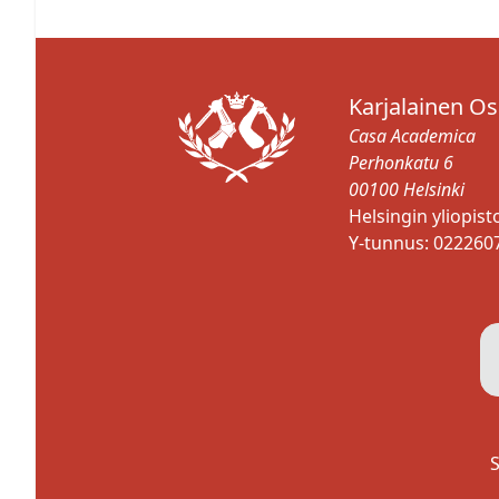
Karjalainen O
Casa Academica
Perhonkatu 6
00100 Helsinki
Helsingin yliopis
Y-tunnus: 022260
S