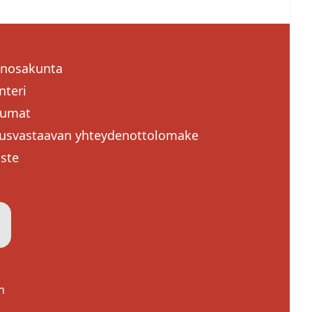
enosakunta
a pidemmästä tukasta. Voit
nteri
ssä ongelmissa. Yleensä
tumat
a ja suunnitelemassa.
usvastaavan yhteydenottolomake
ta kyberuhista.
oste
irjasto Celia
. Celiasta
a valintakoemateriaalit -
oit rekisteröityä lähimmässä
Sulje
n