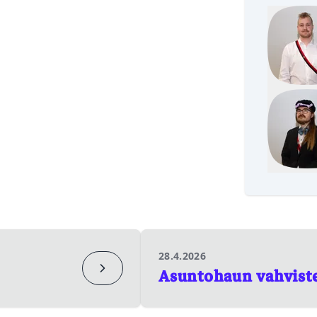
Pohjois-Karjalan valtuuskunta
Mikael Pesonen
PANOKERHON PUHEENJOHTAJA
TALOU
+358400777137
Juho Räsänen
NETTIVASTAAVA
KOULUTUS- JA REKRYT
28.4.2026
Asuntohaun vahviste
SAUNAKERHON PUHEENJOHTAJA
PANOKERHON PUHEENJOHTAJA