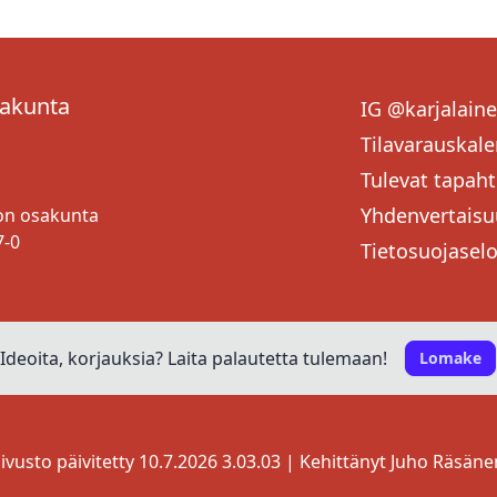
POHJOIS-KARJALAN VALTUUSKUNNAN SIHTEERI
OSAKUNTANEUVOSTON JÄSENET
sakunta
IG @karjalain
Terve! 👋 Minut tunnistaa viiksistä ja kuva
Tilavarauskale
lähestyä minua niin henkisissä kuin teknisi
Tulevat tapah
minut löytää (kotoa) osakunnilta saunomast
Yhdenvertaisu
ton osakunta
Tykkään jutella niin luonnosta kuin erilaisis
7-0
Tietosuojasel
Vinkkini sinulle opiskelija on
Saavutettavuusk
löydät loputtomasti oppikirjoja, romaaneja j
ilmaiseksi luettuna ja selailtavana. Celian v
kirjastossa. Mukavia oppimishetkiä! 😄
Ideoita, korjauksia? Laita palautetta tulemaan!
Lomake
+358442811477
ivusto päivitetty 10.7.2026 3.03.03 | Kehittänyt
Juho Räsäne