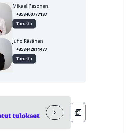
Mikael Pesonen
+358400777137
Tutustu
Juho Räsänen
+358442811477
✕
Tutustu
DENHOITAJA
✕
Sulje
OINTITOIMIKUNTA
tut tulokset