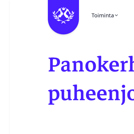
Toiminta
Ohita valikko
Kalenteri
Panoker
Pieni Puukello
Kerhot
puheenjo
Vuosikello
Juhlaetiketti