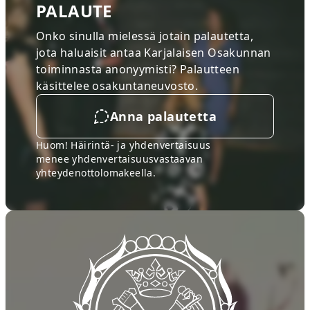
PALAUTE
Onko sinulla mielessä jotain palautetta,
jota haluaisit antaa Karjalaisen Osakunnan
toiminnasta anonyymisti? Palautteen
käsittelee osakuntaneuvosto.
Anna palautetta
Huom! Häirintä- ja yhdenvertaisuus
menee
yhdenvertaisuusvastaavan
yhteydenottolomakeella
.