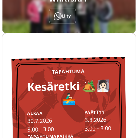
Liity
TULOSSA
Tapahtumat
TAPAHTUMA
Kesäretki 🏕️🧖🏻‍♀️
🚣🏻‍♂️
PÄÄTTYY
ALKAA
3.8.2026
30.7.2026
3.00 - 3.00
3.00 - 3.00
TAPAHTUMAPAIKKA