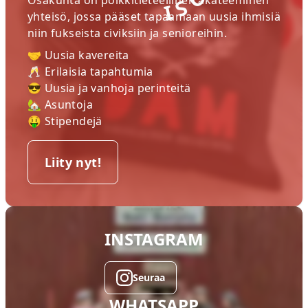
Osakunta on poikkitieteellinen akateeminen
yhteisö, jossa pääset tapaamaan uusia ihmisiä
niin fukseista civiksiin ja senioreihin.
🤝 Uusia kavereita
🥂 Erilaisia tapahtumia
😎 Uusia ja vanhoja perinteitä
🏡 Asuntoja
🤑 Stipendejä
Liity nyt!
INSTAGRAM
Seuraa
WHATSAPP