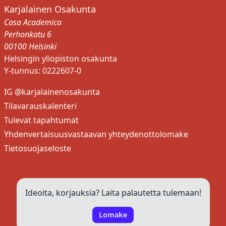
Karjalainen Osakunta
Casa Academica
Perhonkatu 6
00100 Helsinki
Helsingin yliopiston osakunta
Y-tunnus: 0222607-0
IG @karjalainenosakunta
Tilavarauskalenteri
Tulevat tapahtumat
Yhdenvertaisuusvastaavan yhteydenottolomake
Tietosuojaseloste
Ideoita, korjauksia? Laita palautetta tulemaan!
Lomake