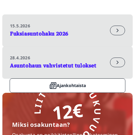
15.5.2026
Fuksiasuntohaku 2026
28.4.2026
Asuntohaun vahvistetut tulokset
LIITY NYT! LUKUVUOSI
Ajankohtaista
12€
Miksi osakuntaan?