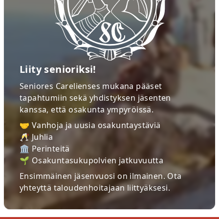
Liity senioriksi!
Seniores Carelienses mukana pääset
tapahtumiin sekä yhdistyksen jäsenten
kanssa, että osakunta ympyröissä.
🤝 Vanhoja ja uusia osakuntaystäviä
🥂 Juhlia
🏛 Perinteitä
🌱 Osakuntasukupolvien jatkuvuutta
Ensimmäinen jäsenvuosi on ilmainen. Ota
yhteyttä
taloudenhoitajaan
liittyäksesi.