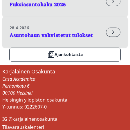
✕
Fuksiasuntohaku 2026
Wilhelmiina Juvonen
AKATEEMISET ASSEET- KERHON
PUHEENJOHTAJA
SIHTEERI
HTK:N PUHEENJOHTAJA
28.4.2026
Asuntohaun vahvistetut tulokset
wilhelmiina.juvonen@karjalainenosakunta.fi
+358503956550
Sulje
Ajankohtaista
Karjalainen Osakunta
Casa Academica
Perhonkatu 6
00100 Helsinki
Helsingin yliopiston osakunta
Y-tunnus: 0222607-0
IG @karjalainenosakunta
Tilavarauskalenteri