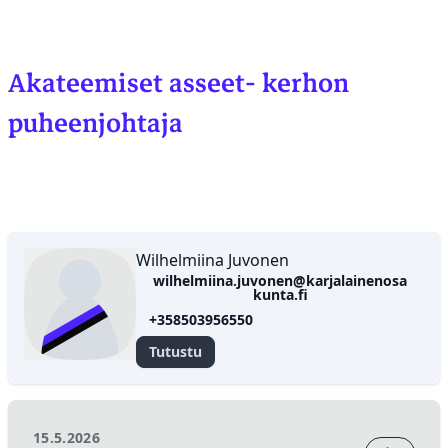
Akateemiset asseet- kerhon
puheenjohtaja
Wilhelmiina
Wilhelmiina Juvonen
wilhelmiina.juvonen@karjalainenosa
Juvonen
kunta.fi
+358503956550
Tutustu
15.5.2026