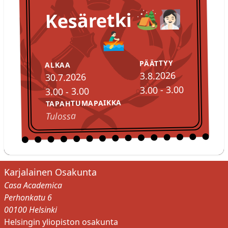
Kesäretki 🏕️🧖🏻‍♀️
🚣🏻‍♂️
PÄÄTTYY
ALKAA
3.8.2026
30.7.2026
3.00 - 3.00
3.00 - 3.00
TAPAHTUMAPAIKKA
Tulossa
Karjalainen Osakunta
Casa Academica
Perhonkatu 6
00100 Helsinki
Helsingin yliopiston osakunta