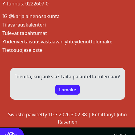
Y-tunnus: 0222607-0
IG @karjalainenosakunta
Tilavarauskalenteri
Tulevat tapahtumat
Yhdenvertaisuusvastaavan yhteydenottolomake
Tietosuojaseloste
Ideoita, korjauksia? Laita palautetta tulemaan!
Lomake
Sivusto päivitetty 10.7.2026 3.02.38 | Kehittänyt
Juho
Räsänen