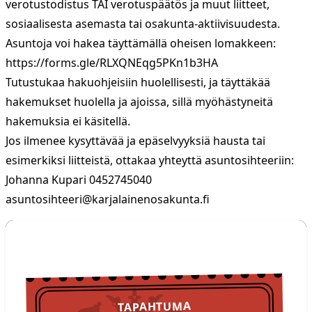
verotustodistus TAI verotuspäätös ja muut liitteet,
sosiaalisesta asemasta tai osakunta-aktiivisuudesta.
Asuntoja voi hakea täyttämällä oheisen lomakkeen:
https://forms.gle/RLXQNEqg5PKn1b3HA
Tutustukaa hakuohjeisiin huolellisesti, ja täyttäkää
hakemukset huolella ja ajoissa, sillä myöhästyneitä
hakemuksia ei käsitellä.
Jos ilmenee kysyttävää ja epäselvyyksiä hausta tai
esimerkiksi liitteistä, ottakaa yhteyttä asuntosihteeriin:
Johanna Kupari 0452745040
asuntosihteeri@karjalainenosakunta.fi
TULOSSA
Tapahtumat
TAPAHTUMA