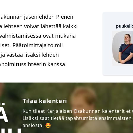
osakunnan jäsenlehden Pienen
Pohjois-Karjalan valtuuskunta
 lehteen voivat lähettää kaikki
puukell
en valmistamisessa ovat mukana
set. Päätoimittaja toimii
a vastaa lisäksi lehden
 toimitussihteerin kanssa.
iCal-osoite
Rea Kinnunen
Google Kalenteri (suora linkki)
PUUKELLON TOIMITUSSIHTEERI
Google Kalenteri (ohje)
Tilaa kalenteri
Ä
iCloud-kalenteritilaus
Kun tilaat Karjalaisen Osakunnan kalenterit e
PUUKELLON TOIMITUSSIHTEERI
KAPPA
Lisäksi saat tietää tapahtumista ensimmäisten
Sulje
PUUKELLON PÄÄTOIMITTAJA
VUOSIJUH
ansiosta. 🤩