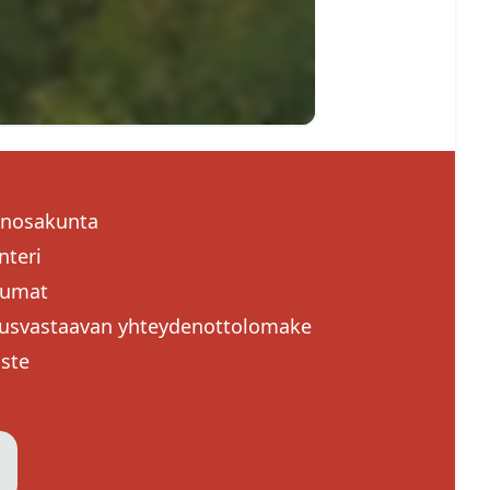
Sulje
enosakunta
nteri
tumat
usvastaavan yhteydenottolomake
oste