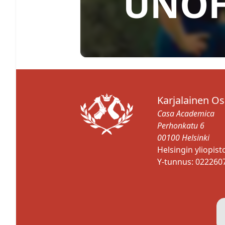
UNO
Karjalainen O
Casa Academica
Perhonkatu 6
00100 Helsinki
Helsingin yliopis
Y-tunnus: 022260