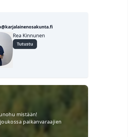
o@karjalainenosakunta.fi
Rea Kinnunen
Tutustu
✕
t unohu mistään!
LAINEN
 joukossa paikanvaraajien
LATOIMIKUNTA