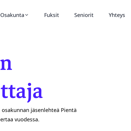
Osakunta
Fuksit
Seniorit
Yhteys
Ajankohtaista
on
Virat
Asunnot
ttaja
Historia
a osakunnan jäsenlehteä Pientä
Dokumentit
kertaa vuodessa.
Tunnukset ja graafinen ohjeistus