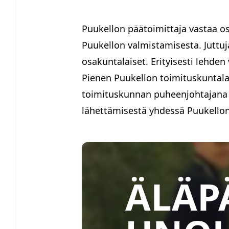
Puukellon päätoimittaja vastaa 
Puukellon valmistamisesta. Juttuja
osakuntalaiset. Erityisesti lehd
Pienen Puukellon toimituskuntalai
toimituskunnan puheenjohtajana j
lähettämisestä yhdessä Puukellon
ÄLÄP