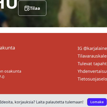
HU
Tilaa
sakunta
IG @karjalain
Tilavarauskale
Tulevat tapah
Yhdenvertaisu
ton osakunta
7-0
Tietosuojasel
Ideoita, korjauksia? Laita palautetta tulemaan!
Lomake