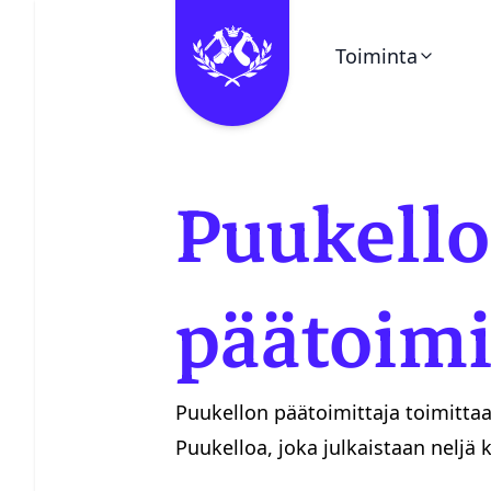
Toiminta
Ohita valikko
Kalenteri
Puukell
Pieni Puukello
Kerhot
päätoimi
Vuosikello
Puukellon päätoimittaja toimitta
Juhlaetiketti
Puukelloa, joka julkaistaan neljä 