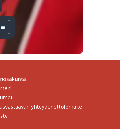
 📩
a pidemmästä tukasta. Voit
ssä ongelmissa. Yleensä
a ja suunnitelemassa.
ta kyberuhista.
irjasto Celia
. Celiasta
a valintakoemateriaalit -
enosakunta
oit rekisteröityä lähimmässä
nteri
tumat
usvastaavan yhteydenottolomake
Sulje
oste