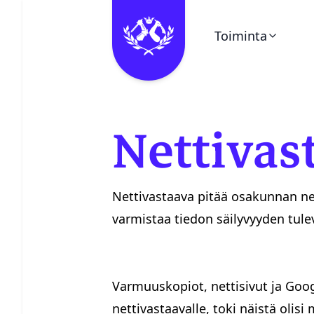
Toiminta
Ohita valikko
Kalenteri
Nettivas
Pieni Puukello
Kerhot
Nettivastaava pitää osakunnan netti
varmistaa tiedon säilyvyyden tulev
Vuosikello
Juhlaetiketti
Varmuuskopiot, nettisivut ja Goo
nettivastaavalle, toki näistä olis