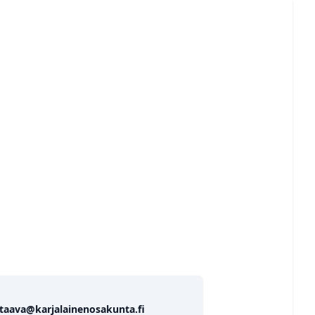
Liity
staava@karjalainenosakunta.fi