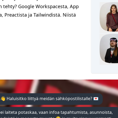
on tehty? Google Workspacesta, App
, Preactista ja Tailwindistä. Niistä
Pohjois-Karjalan valtuuskunta
Leo Dannenberg
EMÄNTÄ
SPIELKAN PUHEENJOHTAJA
leo@dannenberg.fi
+358451352567
Juho Räsänen
NETTIVASTAAVA
KOULUTUS- JA REKRYT
 👋 Haluisitko liittyä meidän sähköpostilistalle? 💌
SAUNAKERHON PUHEENJOHTAJA
ei laiteta potaskaa, vaan infoa tapahtumista, asunnoista,
PANOKERHON PUHEENJOHTAJA