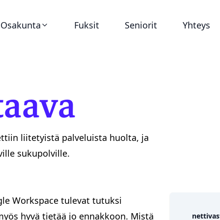
Osakunta
Fuksit
Seniorit
Yhteys
Ajankohtaista
taava
Virat
Asunnot
in liitetyistä palveluista huolta, ja
ille sukupolville.
Historia
Dokumentit
gle Workspace tulevat tutuksi
i myös hyvä tietää jo ennakkoon. Mistä
nettiva
Tunnukset ja graafinen ohjeistus