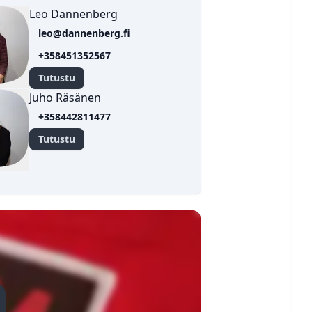
Leo Dannenberg
leo@dannenberg.fi
+358451352567
Tutustu
Juho Räsänen
+358442811477
✕
Tutustu
NETTIVASTAAVA
✕
Sulje
OINTITOIMIKUNTA