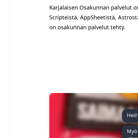
Karjalaisen Osakunnan palvelut 
Scripteistä, AppSheetistä, Astrosta
on osakunnan palvelut tehty.
Heii!
Myö 