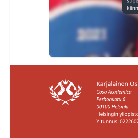
stip
kiinn
Karjalainen O
Casa Academica
Perhonkatu 6
00100 Helsinki
Helsingin yliopis
Y-tunnus: 022260