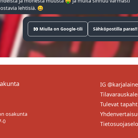
endeistä ja monesta muusta 🤑 ja muita sinnuu varmasti
ostavia lehtisiä. 😄
POHJOIS-KARJALAN VALTUUSKUNNAN SIHTEERI
OSAKUNTANEUVOSTON JÄSENET
👀 Miulla on Google-tili
Sähköpostilla paras!!
Terve! 👋 Minut tunnistaa viiksistä ja kuva
lähestyä minua niin henkisissä kuin teknisi
minut löytää (kotoa) osakunnilta saunomast
Tykkään jutella niin luonnosta kuin erilaisis
Vinkkini sinulle opiskelija on
Saavutettavuusk
löydät loputtomasti oppikirjoja, romaaneja j
sakunta
IG @karjalain
ilmaiseksi luettuna ja selailtavana. Celian v
Tilavarauskale
kirjastossa. Mukavia oppimishetkiä! 😄
Tulevat tapah
+358442811477
Yhdenvertaisu
ton osakunta
7-0
Tietosuojasel