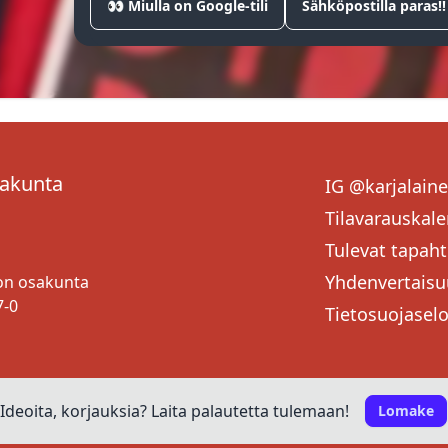
👀 Miulla on Google-tili
Sähköpostilla paras!!
sakunta
IG @karjalain
Tilavarauskale
Tulevat tapah
Yhdenvertaisu
ton osakunta
7-0
Tietosuojasel
Ideoita, korjauksia? Laita palautetta tulemaan!
Lomake