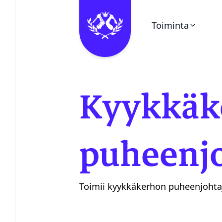
Toiminta
Ohita valikko
Kalenteri
Kyykkäk
Pieni Puukello
Kerhot
puheenjo
Vuosikello
Toimii kyykkäkerhon puheenjohta
Juhlaetiketti