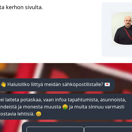
a kerhon sivulta.
Pohjois-Karjalan valtuuskunta
Roope Vaittinen
KYYKKÄKERHON PUHEENJOHTAJA
 👋 Haluisitko liittyä meidän sähköpostilistalle? 💌
KIEKKOKÄEN PUHEENJOHTAJA
ei laiteta potaskaa, vaan infoa tapahtumista, asunnoista,
endeistä ja monesta muusta 🤑 ja muita sinnuu varmasti
ostavia lehtisiä. 😄