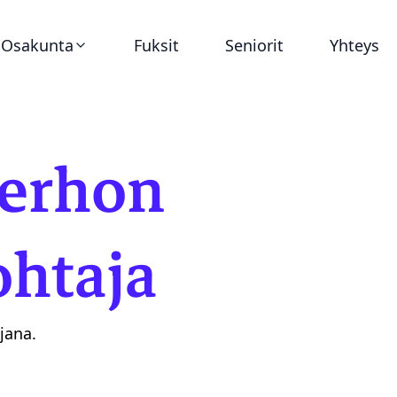
Osakunta
Fuksit
Seniorit
Yhteys
Ajankohtaista
erhon
Virat
Asunnot
htaja
Historia
jana.
Dokumentit
Tunnukset ja graafinen ohjeistus