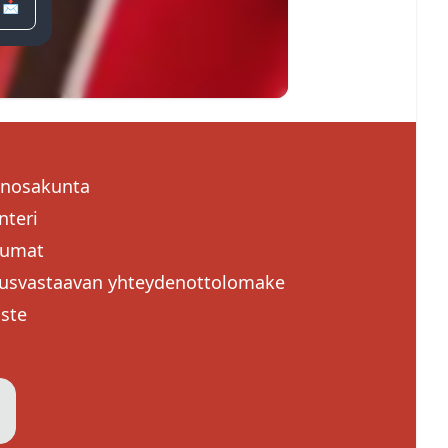
 📩
enosakunta
nteri
tumat
usvastaavan yhteydenottolomake
oste