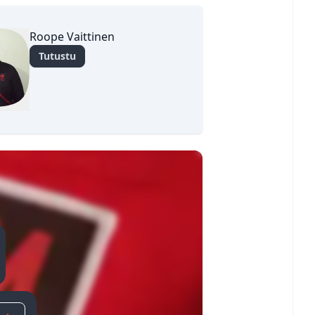
Roope Vaittinen
Tutustu
✕
Sulje