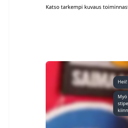
Katso tarkempi kuvaus toiminnast
Heii!
Myö 
stip
kiinn