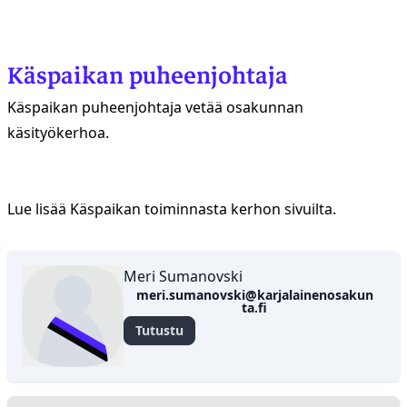
Käspaikan puheenjohtaja
Käspaikan puheenjohtaja vetää osakunnan
käsityökerhoa.
Lue lisää Käspaikan toiminnasta kerhon sivuilta.
Meri
Meri Sumanovski
meri.sumanovski@karjalainenosakun
Sumanovski
ta.fi
Tutustu