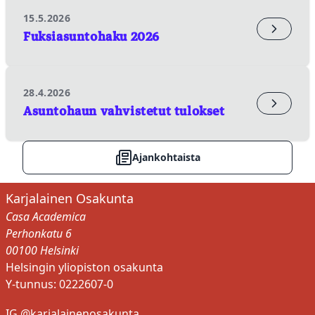
15.5.2026
✕
Fuksiasuntohaku 2026
Meri Sumanovski
APUEMÄNTÄ
KÄSPAIKAN PUHEENJOHTAJA
28.4.2026
Asuntohaun vahvistetut tulokset
KOULUTUS- JA REKRYTOINTITOIMIKUNTA
MAAKUNTASIHTEERI
Ajankohtaista
VUOSIJUHLAMESTARI
meri.sumanovski@karjalainenosakunta.fi
Karjalainen Osakunta
Casa Academica
Sulje
Perhonkatu 6
00100 Helsinki
Helsingin yliopiston osakunta
Y-tunnus: 0222607-0
IG @karjalainenosakunta