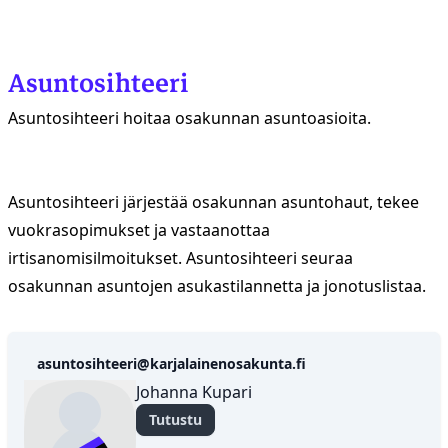
Asuntosihteeri
Asuntosihteeri hoitaa osakunnan asuntoasioita.
Asuntosihteeri järjestää osakunnan asuntohaut, tekee
vuokrasopimukset ja vastaanottaa
irtisanomisilmoitukset. Asuntosihteeri seuraa
osakunnan asuntojen asukastilannetta ja jonotuslistaa.
asuntosihteeri@karjalainenosakunta.fi
Johanna
Johanna Kupari
Kupari
Tutustu