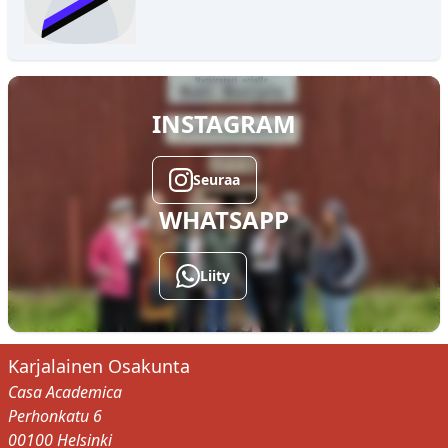
INSTAGRAM
✕
Johanna Kupari
Seuraa
ASUNTOSIHTEERI
KIINTEISTÖ OY OSAKUNNAN HALLITUKSEN
WHATSAPP
JÄSEN
Sulje
Liity
Karjalainen Osakunta
Casa Academica
Perhonkatu 6
00100 Helsinki