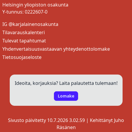
Helsingin yliopiston osakunta
Y-tunnus: 0222607-0
IG @karjalainenosakunta
Tilavarauskalenteri
Tulevat tapahtumat
Yhdenvertaisuusvastaavan yhteydenottolomake
Tietosuojaseloste
Ideoita, korjauksia? Laita palautetta tulemaan!
Lomake
fuksimajuriin
Sivusto päivitetty 10.7.2026 3.02.59 | Kehittänyt
Juho
Räsänen