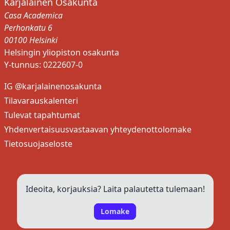
Karjalainen Osakunta
Casa Academica
Perhonkatu 6
00100 Helsinki
Helsingin yliopiston osakunta
Y-tunnus: 0222607-0
Sonja Behm
IG @karjalainenosakunta
ARKISTON- JA KIRJASTONHOITAJA
Tilavarauskalenteri
PUUKELLON TOIMITUSKUNTA
Tulevat tapahtumat
+358458745727
Yhdenvertaisuusvastaavan yhteydenottolomake
Sulje
Tietosuojaseloste
Ideoita, korjauksia? Laita palautetta tulemaan!
Lomake