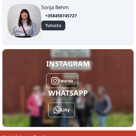
Sonja Behm
+358458745727
Tutustu
INSTAGRAM
✕
Seuraa
WHATSAPP
Liity