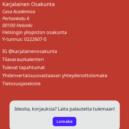
Karjalainen Osakunta
Casa Academica
Perhonkatu 6
00100 Helsinki
Helsingin yliopiston osakunta
Y-tunnus: 0222607-0
IG @karjalainenosakunta
Tilavarauskalenteri
Tulevat tapahtumat
Yhdenvertaisuusvastaavan yhteydenottolomake
Tietosuojaseloste
Ideoita, korjauksia? Laita palautetta tulemaan!
Lomake