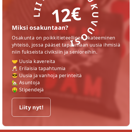
LIITY NYT! LUKUVUOSI
12€
Miksi osakuntaan?
Osakunta on poikkitieteellinen akateeminen
yhteisö, jossa pääset tapaamaan uusia ihmisiä
niin fukseista civiksiin ja senioreihin.
🤝 Uusia kavereita
🥂 Erilaisia tapahtumia
😎 Uusia ja vanhoja perinteitä
🏡 Asuntoja
🤑 Stipendejä
Liity nyt!