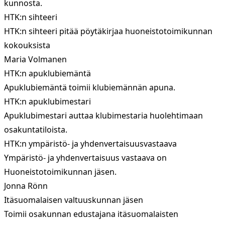
kunnosta.
HTK:n sihteeri
HTK:n sihteeri pitää pöytäkirjaa huoneistotoimikunnan
kokouksista
Maria Volmanen
HTK:n apuklubiemäntä
Apuklubiemäntä toimii klubiemännän apuna.
HTK:n apuklubimestari
Apuklubimestari auttaa klubimestaria huolehtimaan
osakuntatiloista.
HTK:n ympäristö- ja yhdenvertaisuusvastaava
Ympäristö- ja yhdenvertaisuus vastaava on
Huoneistotoimikunnan jäsen.
Jonna Rönn
Itäsuomalaisen valtuuskunnan jäsen
Toimii osakunnan edustajana itäsuomalaisten