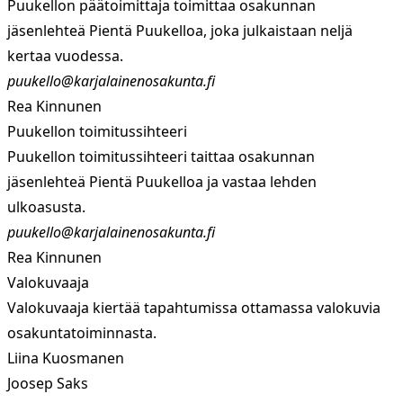
Puukellon päätoimittaja toimittaa osakunnan
jäsenlehteä Pientä Puukelloa, joka julkaistaan neljä
kertaa vuodessa.
puukello@karjalainenosakunta.fi
Rea Kinnunen
Puukellon toimitussihteeri
Puukellon toimitussihteeri taittaa osakunnan
jäsenlehteä Pientä Puukelloa ja vastaa lehden
ulkoasusta.
puukello@karjalainenosakunta.fi
Rea Kinnunen
Valokuvaaja
Valokuvaaja kiertää tapahtumissa ottamassa valokuvia
osakuntatoiminnasta.
Liina Kuosmanen
Joosep Saks