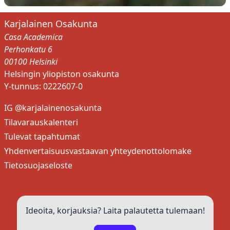
Karjalainen Osakunta
Casa Academica
Perhonkatu 6
00100 Helsinki
Helsingin yliopiston osakunta
Y-tunnus: 0222607-0
IG @karjalainenosakunta
Tilavarauskalenteri
Tulevat tapahtumat
Yhdenvertaisuusvastaavan yhteydenottolomake
Tietosuojaseloste
iCal-osoite
Ideoita, korjauksia? Laita palautetta tulemaan!