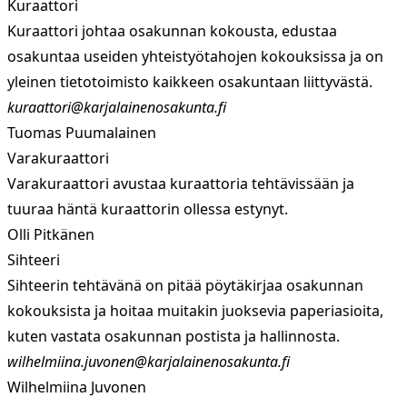
Kuraattori
Kuraattori johtaa osakunnan kokousta, edustaa
osakuntaa useiden yhteistyötahojen kokouksissa ja on
yleinen tietotoimisto kaikkeen osakuntaan liittyvästä.
kuraattori@karjalainenosakunta.fi
Tuomas Puumalainen
Varakuraattori
Varakuraattori avustaa kuraattoria tehtävissään ja
tuuraa häntä kuraattorin ollessa estynyt.
Olli Pitkänen
Sihteeri
Sihteerin tehtävänä on pitää pöytäkirjaa osakunnan
kokouksista ja hoitaa muitakin juoksevia paperiasioita,
kuten vastata osakunnan postista ja hallinnosta.
wilhelmiina.juvonen@karjalainenosakunta.fi
Wilhelmiina Juvonen