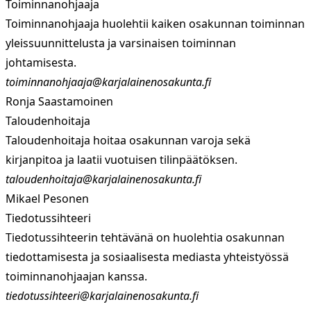
Toiminnanohjaaja
Toiminnanohjaaja huolehtii kaiken osakunnan toiminnan
yleissuunnittelusta ja varsinaisen toiminnan
johtamisesta.
toiminnanohjaaja@karjalainenosakunta.fi
Ronja Saastamoinen
Taloudenhoitaja
Taloudenhoitaja hoitaa osakunnan varoja sekä
kirjanpitoa ja laatii vuotuisen tilinpäätöksen.
taloudenhoitaja@karjalainenosakunta.fi
Mikael Pesonen
Tiedotussihteeri
Tiedotussihteerin tehtävänä on huolehtia osakunnan
tiedottamisesta ja sosiaalisesta mediasta yhteistyössä
toiminnanohjaajan kanssa.
tiedotussihteeri@karjalainenosakunta.fi