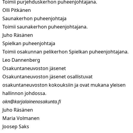
Toimii purjehduskerhon puheenjohtajana.
Olli Pitkänen
Saunakerhon puheenjohtaja
Toimii saunakerhon puheenjohtajana.
Juho Räsänen
Spielkan puheenjohtaja
Toimii osakunnan pelikerhon Spielkan puheenjohtajana.
Leo Dannenberg
Osakuntaneuvoston jäsenet
Osakuntaneuvoston jäsenet osallistuvat
osakuntaneuvoston kokouksiin ja ovat mukana yleisen
hallinnon johdossa.
okn@karjalainenosakunta.fi
Juho Räsänen
Maria Volmanen
Joosep Saks