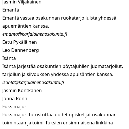
Jasmin Viljakainen
Emäntä
Emäntä vastaa osakunnan ruokatarjoiluista yhdessä
apuemäntien kanssa.
emanta@karjalainenosakunta.fi
Eetu Pykäläinen
Leo Dannenberg
Isäntä
Isäntä järjestää osakuntien pöytäjuhlien juomatarjoilut,
tarjoilun ja siivouksen yhdessä apuisäntien kanssa.
isanta@karjalainenosakunta.fi
Jasmin Kontkanen
Jonna Rönn
Fuksimajuri
Fuksimajuri tutustuttaa uudet opiskelijat osakunnan
toimintaan ja toimii fuksien ensimmäisenä linkkinä