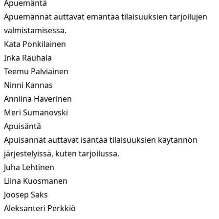
Apuemäntä
Apuemännät auttavat emäntää tilaisuuksien tarjoilujen
valmistamisessa.
Kata Ponkilainen
Inka Rauhala
Teemu Palviainen
Ninni Kannas
Anniina Haverinen
Meri Sumanovski
Apuisäntä
Apuisännät auttavat isäntää tilaisuuksien käytännön
järjestelyissä, kuten tarjoilussa.
Juha Lehtinen
Liina Kuosmanen
Joosep Saks
Aleksanteri Perkkiö