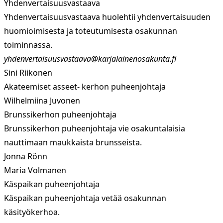
Yhdenvertaisuusvastaava
Yhdenvertaisuusvastaava huolehtii yhdenvertaisuuden
huomioimisesta ja toteutumisesta osakunnan
toiminnassa.
yhdenvertaisuusvastaava@karjalainenosakunta.fi
Sini Riikonen
Akateemiset asseet- kerhon puheenjohtaja
Wilhelmiina Juvonen
Brunssikerhon puheenjohtaja
Brunssikerhon puheenjohtaja vie osakuntalaisia
nauttimaan maukkaista brunsseista.
Jonna Rönn
Maria Volmanen
Käspaikan puheenjohtaja
Käspaikan puheenjohtaja vetää osakunnan
käsityökerhoa.