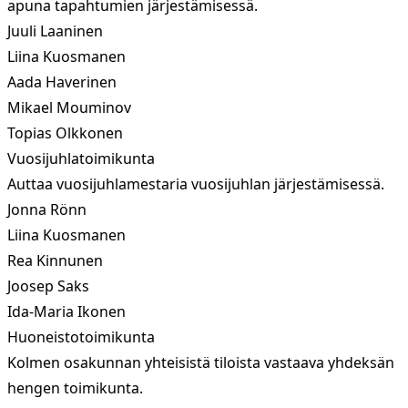
apuna tapahtumien järjestämisessä.
Juuli Laaninen
Liina Kuosmanen
Aada Haverinen
Mikael Mouminov
Topias Olkkonen
Vuosijuhlatoimikunta
Auttaa vuosijuhlamestaria vuosijuhlan järjestämisessä.
Jonna Rönn
Liina Kuosmanen
Rea Kinnunen
Joosep Saks
Ida-Maria Ikonen
Huoneistotoimikunta
Kolmen osakunnan yhteisistä tiloista vastaava yhdeksän
hengen toimikunta.