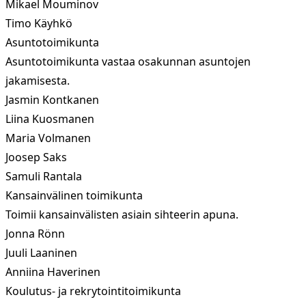
Mikael Mouminov
Timo Käyhkö
Asuntotoimikunta
Asuntotoimikunta vastaa osakunnan asuntojen
jakamisesta.
Jasmin Kontkanen
Liina Kuosmanen
Maria Volmanen
Joosep Saks
Samuli Rantala
Kansainvälinen toimikunta
Toimii kansainvälisten asiain sihteerin apuna.
Jonna Rönn
Juuli Laaninen
Anniina Haverinen
Koulutus- ja rekrytointitoimikunta