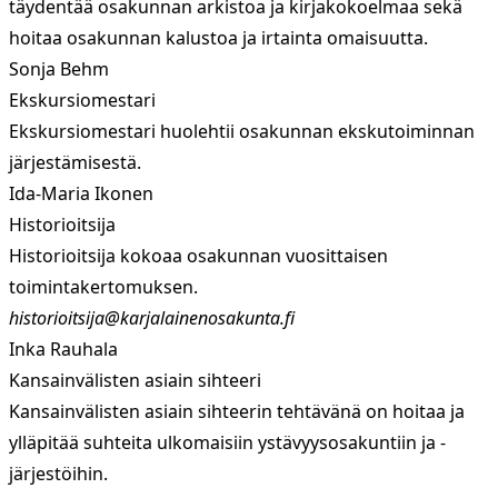
täydentää osakunnan arkistoa ja kirjakokoelmaa sekä
hoitaa osakunnan kalustoa ja irtainta omaisuutta.
Sonja Behm
Ekskursiomestari
Ekskursiomestari huolehtii osakunnan ekskutoiminnan
järjestämisestä.
Ida-Maria Ikonen
Historioitsija
Historioitsija kokoaa osakunnan vuosittaisen
toimintakertomuksen.
historioitsija@karjalainenosakunta.fi
Inka Rauhala
Kansainvälisten asiain sihteeri
Kansainvälisten asiain sihteerin tehtävänä on hoitaa ja
ylläpitää suhteita ulkomaisiin ystävyysosakuntiin ja -
järjestöihin.