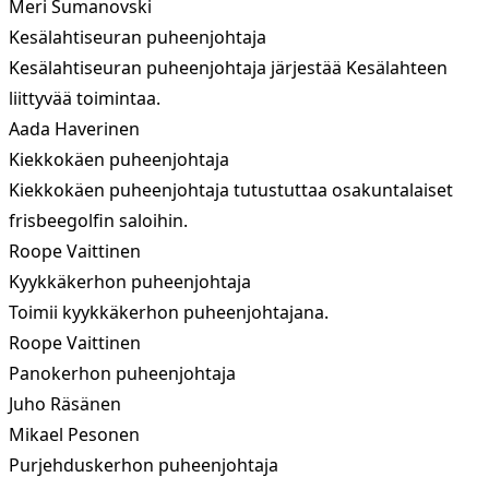
Meri Sumanovski
Kesälahtiseuran puheenjohtaja
Kesälahtiseuran puheenjohtaja järjestää Kesälahteen
liittyvää toimintaa.
Aada Haverinen
Kiekkokäen puheenjohtaja
Kiekkokäen puheenjohtaja tutustuttaa osakuntalaiset
frisbeegolfin saloihin.
Roope Vaittinen
Kyykkäkerhon puheenjohtaja
Toimii kyykkäkerhon puheenjohtajana.
Roope Vaittinen
Panokerhon puheenjohtaja
Juho Räsänen
Mikael Pesonen
Purjehduskerhon puheenjohtaja