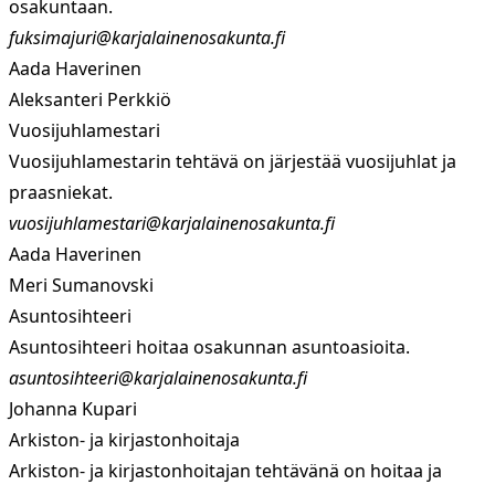
osakuntaan.
fuksimajuri@karjalainenosakunta.fi
Aada Haverinen
Aleksanteri Perkkiö
Vuosijuhlamestari
Vuosijuhlamestarin tehtävä on järjestää vuosijuhlat ja
praasniekat.
vuosijuhlamestari@karjalainenosakunta.fi
Aada Haverinen
Meri Sumanovski
Asuntosihteeri
Asuntosihteeri hoitaa osakunnan asuntoasioita.
asuntosihteeri@karjalainenosakunta.fi
Johanna Kupari
Arkiston- ja kirjastonhoitaja
Arkiston- ja kirjastonhoitajan tehtävänä on hoitaa ja