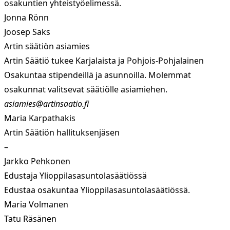
osakuntien yhteistyöelimessä.
Jonna Rönn
Joosep Saks
Artin säätiön asiamies
Artin Säätiö tukee Karjalaista ja Pohjois-Pohjalainen
Osakuntaa stipendeillä ja asunnoilla. Molemmat
osakunnat valitsevat säätiölle asiamiehen.
asiamies@artinsaatio.fi
Maria Karpathakis
Artin Säätiön hallituksenjäsen
–
Jarkko Pehkonen
Edustaja Ylioppilasasuntolasäätiössä
Edustaa osakuntaa Ylioppilasasuntolasäätiössä.
Maria Volmanen
Tatu Räsänen