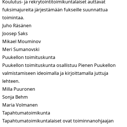
Koulutus- ja rekrytointitoimikuntalaiset auttavat
fuksimajureita järjestämään fukseille suunnattua
toimintaa.
Juho Räsänen
Joosep Saks
Mikael Mouminov
Meri Sumanovski
Puukellon toimituskunta
Puukellon toimituskunta osallistuu Pienen Puukellon
valmistamiseen ideoimalla ja kirjoittamalla juttuja
lehteen.
Milla Puuronen
Sonja Behm
Maria Volmanen
Tapahtumatoimikunta
Tapahtumatoimikuntalaiset ovat toiminnanohjaajan