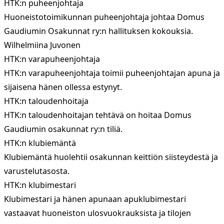
HTK:n puheenjohtaja
Huoneistotoimikunnan puheenjohtaja johtaa Domus
Gaudiumin Osakunnat ry:n hallituksen kokouksia.
Wilhelmiina Juvonen
HTK:n varapuheenjohtaja
HTK:n varapuheenjohtaja toimii puheenjohtajan apuna ja
sijaisena hänen ollessa estynyt.
HTK:n taloudenhoitaja
HTK:n taloudenhoitajan tehtävä on hoitaa Domus
Gaudiumin osakunnat ry:n tiliä.
HTK:n klubiemäntä
Klubiemäntä huolehtii osakunnan keittiön siisteydestä ja
varustelutasosta.
HTK:n klubimestari
Klubimestari ja hänen apunaan apuklubimestari
vastaavat huoneiston ulosvuokrauksista ja tilojen