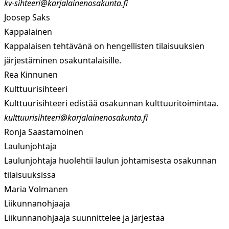
kv-sihteeri@karjalainenosakunta.fi
Joosep Saks
Kappalainen
Kappalaisen tehtävänä on hengellisten tilaisuuksien
järjestäminen osakuntalaisille.
Rea Kinnunen
Kulttuurisihteeri
Kulttuurisihteeri edistää osakunnan kulttuuritoimintaa.
kulttuurisihteeri@karjalainenosakunta.fi
Ronja Saastamoinen
Laulunjohtaja
Laulunjohtaja huolehtii laulun johtamisesta osakunnan
tilaisuuksissa
Maria Volmanen
Liikunnanohjaaja
Liikunnanohjaaja suunnittelee ja järjestää