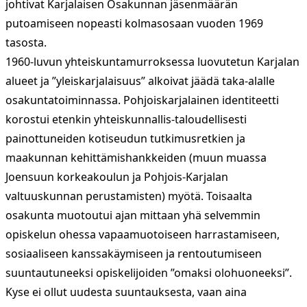
johtivat Karjalaisen Osakunnan jäsenmäärän
putoamiseen nopeasti kolmasosaan vuoden 1969
tasosta.
1960-luvun yhteiskuntamurroksessa luovutetun Karjalan
alueet ja ”yleiskarjalaisuus” alkoivat jäädä taka-alalle
osakuntatoiminnassa. Pohjoiskarjalainen identiteetti
korostui etenkin yhteiskunnallis-taloudellisesti
painottuneiden kotiseudun tutkimusretkien ja
maakunnan kehittämishankkeiden (muun muassa
Joensuun korkeakoulun ja Pohjois-Karjalan
valtuuskunnan perustamisten) myötä. Toisaalta
osakunta muotoutui ajan mittaan yhä selvemmin
opiskelun ohessa vapaamuotoiseen harrastamiseen,
sosiaaliseen kanssakäymiseen ja rentoutumiseen
suuntautuneeksi opiskelijoiden ”omaksi olohuoneeksi”.
Kyse ei ollut uudesta suuntauksesta, vaan aina