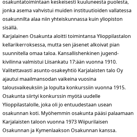
osakuntatoimintaan keskeisesti kuuluneesta puolesta,
jonka asema vahvistui muiden instituutioiden vallatessa
osakunnilta alaa niin yhteiskunnassa kuin yliopiston
sisällä.
Karjalainen Osakunta aloitti toimintansa Ylioppilastalon
kellarikerroksessa, mutta sen jäsenet alkoivat pian
suunnitella omaa taloa. Kansallishenkinen jugend-
kivilinna valmistui Liisankatu 17:ään vuonna 1910.
Valitettavasti asunto-osakeyhtiö Karjalaisten talo Oy
ajautui maailmansodan vaikeina vuosina
talousvaikeuksiin ja lopulta konkurssiin vuonna 1915.
Osakunta siirtyi konkurssin myötä uudelle
Ylioppilastalolle, joka oli jo entuudestaan usean
osakunnan koti. Myöhemmin osakunta pääsi palaamaan
Karjalaisten taloon vuonna 1973 Wiipurilaisen
Osakunnan ja Kymenlaakson Osakunnan kanssa.