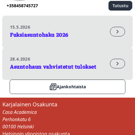
+358458745727
Tutustu
15.5.2026
Fuksiasuntohaku 2026
28.4.2026
Asuntohaun vahvistetut tulokset
✕
✕
Inka Rauhala
Ajankohtaista
HISTORIOITSIJA
APUEMÄNTÄ
+358504131765
Karjalainen Osakunta
Casa Academica
Sulje
Perhonkatu 6
00100 Helsinki
Helsingin yliopiston osakunta