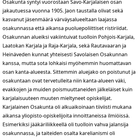
Osakunta syntyi vuorostaan Savo-Karjalaisen osan
jakautuessa vuonna 1905. Jaon taustalla olivat sekä
kasvanut jäsenmäärä värväysalueeltaan laajassa
osakunnassa että aikansa puoluepoliittiset ristiriidat.
Osakunnan alueiksi vakiintuivat tuolloin Pohjois-Karjala,
Laatokan Karjala ja Raja-Karjala, sekä Rautavaaran ja
Heinäveden kunnat yhteisesti Savolaisen Osakunnan
kanssa, mutta sota lohkaisi myöhemmin huomattavan
osan kanta-alueesta. Sittemmin aluejako on poistunut ja
osakuntaan ovat tervetulleita niin kanta-alueen väki,
evakkojen ja muiden poismuuttaneiden jälkeläiset kuin
karjalaisuuteen muuten mieltyneet opiskelijat.
Karjalainen Osakunta oli alkuaikoinaan tiiviisti mukana
aikansa yliopisto-opiskelijoita innoittaneissa ilmiöissä.
Esimerkiksi jääkäriliikkeellä oli tuolloin vahva jalansija
osakunnassa, ja taiteiden osalta karelianismi oli