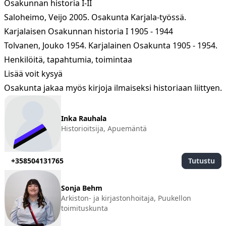
Osakunnan historia I-II
Saloheimo, Veijo 2005. Osakunta Karjala-työssä.
Karjalaisen Osakunnan historia I 1905 - 1944
Tolvanen, Jouko 1954. Karjalainen Osakunta 1905 - 1954.
Henkilöitä, tapahtumia, toimintaa
Lisää voit kysyä
Osakunta jakaa myös kirjoja ilmaiseksi historiaan liittyen.
Inka Rauhala
Inka Rauhala
Historioitsija, Apuemäntä
+358504131765
Tutustu
Sonja Behm
Arkiston- ja kirjastonhoitaja, Puukellon
toimituskunta