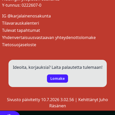
Y-tunnus: 0222607-0
IG @karjalainenosakunta
Tilavarauskalenteri
Tulevat tapahtumat
Yhdenvertaisuusvastaavan yhteydenottolomake
Sonja Behm
Tietosuojaseloste
ARKISTON- JA KIRJASTONHOITAJA
PUUKELLON TOIMITUSKUNTA
Ideoita, korjauksia? Laita palautetta tulemaan!
+358458745727
Lomake
Sulje
Sivusto päivitetty 10.7.2026 3.02.56 | Kehittänyt
Juho
Räsänen