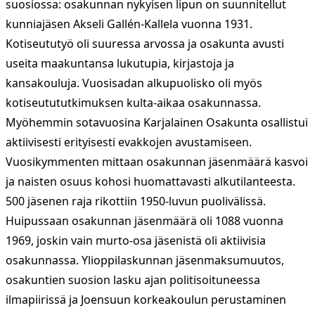
suosiossa: osakunnan nykyisen lipun on suunnitellut
kunniajäsen Akseli Gallén-Kallela vuonna 1931.
Kotiseututyö oli suuressa arvossa ja osakunta avusti
useita maakuntansa lukutupia, kirjastoja ja
kansakouluja. Vuosisadan alkupuolisko oli myös
kotiseutututkimuksen kulta-aikaa osakunnassa.
Myöhemmin sotavuosina Karjalainen Osakunta osallistui
aktiivisesti erityisesti evakkojen avustamiseen.
Vuosikymmenten mittaan osakunnan jäsenmäärä kasvoi
ja naisten osuus kohosi huomattavasti alkutilanteesta.
500 jäsenen raja rikottiin 1950-luvun puolivälissä.
Huipussaan osakunnan jäsenmäärä oli 1088 vuonna
1969, joskin vain murto-osa jäsenistä oli aktiivisia
osakunnassa. Ylioppilaskunnan jäsenmaksumuutos,
osakuntien suosion lasku ajan politisoituneessa
ilmapiirissä ja Joensuun korkeakoulun perustaminen