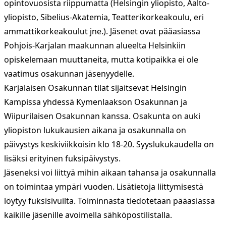
opintovuosista riippumatta (Helsingin yliopisto, Aalto-
yliopisto, Sibelius-Akatemia, Teatterikorkeakoulu, eri
ammattikorkeakoulut jne.). Jäsenet ovat pääasiassa
Pohjois-Karjalan maakunnan alueelta Helsinkiin
opiskelemaan muuttaneita, mutta kotipaikka ei ole
vaatimus osakunnan jäsenyydelle.
Karjalaisen Osakunnan tilat
sijaitsevat Helsingin
Kampissa yhdessä
Kymenlaakson Osakunnan
ja
Wiipurilaisen Osakunnan
kanssa. Osakunta on auki
yliopiston lukukausien aikana ja osakunnalla on
päivystys keskiviikkoisin klo 18-20. Syyslukukaudella on
lisäksi erityinen fuksipäivystys.
Jäseneksi voi liittyä mihin aikaan tahansa ja osakunnalla
on toimintaa ympäri vuoden. Lisätietoja liittymisestä
löytyy
fuksisivuilta
. Toiminnasta tiedotetaan pääasiassa
kaikille jäsenille avoimella
sähköpostilistalla
.