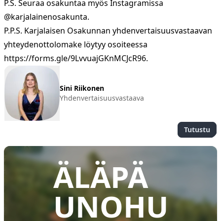
P.S. Seuraa osakuntaa myös
Instagramissa
@karjalainenosakunta
.
P.P.S. Karjalaisen Osakunnan yhdenvertaisuusvastaavan
yhteydenottolomake löytyy osoiteessa
https://forms.gle/9LvvuajGKnMCJcR96
.
Sini Riikonen
Yhdenvertaisuusvastaava
Tutustu
ÄLÄPÄ
UNOHU
✕