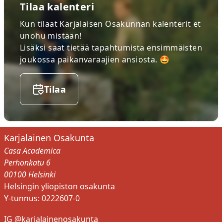
Tilaa kalenteri
Kun tilaat Karjalaisen Osakunnan kalenterit et
unohu mistään!
Lisäksi saat tietää tapahtumista ensimmäisten
joukossa paikanvaraajien ansiosta. 🤩
Tilaa
Karjalainen Osakunta
Casa Academica
Sini Riikonen
Perhonkatu 6
00100 Helsinki
YHDENVERTAISUUSVASTAAVA
Helsingin yliopiston osakunta
Sulje
Y-tunnus: 0222607-0
IG @karjalainenosakunta