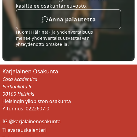
käsittelee osakuntaneuvosto.
VUOSIJUHLAMESTARI
haverinen.aada04@gmail.com
Anna palautetta
+358452370802
Huom! Häirintä- ja yhdenvertaisuus
Sulje
menee
yhdenvertaisuusvastaavan
yhteydenottolomakeella
.
Karjalainen Osakunta
Casa Academica
Perhonkatu 6
00100 Helsinki
Helsingin yliopiston osakunta
Y-tunnus: 0222607-0
IG @karjalainenosakunta
Tilavarauskalenteri