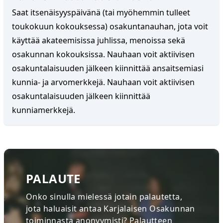
Saat itsenäisyyspäivänä (tai myöhemmin tulleet
toukokuun kokouksessa) osakuntanauhan, jota voit
käyttää akateemisissa juhlissa, menoissa sekä
✕
Aleksanteri Perkkiö
osakunnan kokouksissa. Nauhaan voit aktiivisen
APUISÄNTÄ
FUKSIMAJURI
osakuntalaisuuden jälkeen kiinnittää ansaitsemiasi
aleksanteri.perkkio@karjalainenosakunta.fi
kunnia- ja arvomerkkejä. Nauhaan voit aktiivisen
osakuntalaisuuden jälkeen kiinnittää
+358442351151
kunniamerkkejä.
Sulje
Aada Haverinen
PALAUTE
FUKSIMAJURI
TAPAHTUMATOIMIKUNTA
Onko sinulla mielessä jotain palautetta,
jota haluaisit antaa Karjalaisen Osakunnan
KESÄLAHTISEURAN PUHEENJOHTAJA
toiminnasta anonyymisti? Palautteen