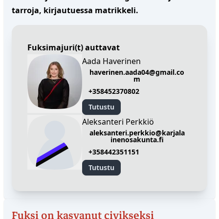
tarroja, kirjautuessa matrikkeli.
Fuksimajuri(t) auttavat
Aada Haverinen
haverinen.aada04@gmail.co
m
+358452370802
Tutustu
Aleksanteri
Aleksanteri Perkkiö
aleksanteri.perkkio@karjala
Perkkiö
inenosakunta.fi
+358442351151
Tutustu
✕
Fuksi on kasvanut civikseksi