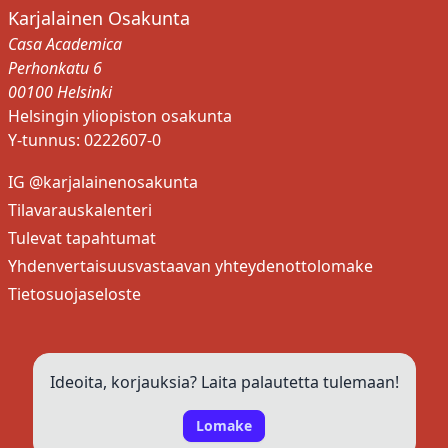
Karjalainen Osakunta
Casa Academica
Perhonkatu 6
00100 Helsinki
Helsingin yliopiston osakunta
Y-tunnus: 0222607-0
IG @karjalainenosakunta
Tilavarauskalenteri
Tulevat tapahtumat
Yhdenvertaisuusvastaavan yhteydenottolomake
Tietosuojaseloste
Ideoita, korjauksia? Laita palautetta tulemaan!
Lomake