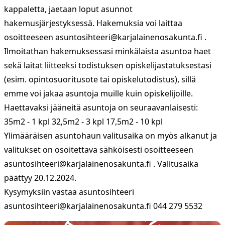
kappaletta, jaetaan loput asunnot
hakemusjärjestyksessä. Hakemuksia voi laittaa
osoitteeseen
asuntosihteeri@karjalainenosakunta.fi
.
Ilmoitathan hakemuksessasi minkälaista asuntoa haet
sekä laitat liitteeksi todistuksen opiskelijastatuksestasi
(esim. opintosuoritusote tai opiskelutodistus), sillä
emme voi jakaa asuntoja muille kuin opiskelijoille.
Haettavaksi jääneitä asuntoja on seuraavanlaisesti:
35m2 - 1 kpl 32,5m2 - 3 kpl 17,5m2 - 10 kpl
Ylimääräisen asuntohaun valitusaika on myös alkanut ja
valitukset on osoitettava sähköisesti osoitteeseen
asuntosihteeri@karjalainenosakunta.fi
. Valitusaika
päättyy 20.12.2024.
Kysymyksiin vastaa asuntosihteeri
asuntosihteeri@karjalainenosakunta.fi
044 279 5532