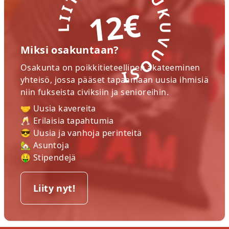
LIITY NYT! LUKUVUOSI
12€
Miksi osakuntaan?
Osakunta on poikkitieteellinen akateeminen
yhteisö, jossa pääset tapaamaan uusia ihmisiä
niin fukseista civiksiin ja senioreihin.
🤝 Uusia kavereita
🥂 Erilaisia tapahtumia
😎 Uusia ja vanhoja perinteitä
🏡 Asuntoja
🤑 Stipendejä
Liity nyt!