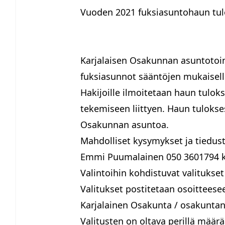
Vuoden 2021 fuksiasuntohaun tul
Karjalaisen Osakunnan asuntotoi
fuksiasunnot sääntöjen mukaisell
Hakijoille ilmoitetaan haun tulo
tekemiseen liittyen. Haun tulokses
Osakunnan asuntoa.
Mahdolliset kysymykset ja tiedust
Emmi Puumalainen 050 3601794
Valintoihin kohdistuvat valituks
Valitukset postitetaan osoitteese
Karjalainen Osakunta / osakunt
Valitusten on oltava perillä mää