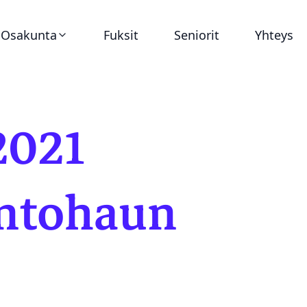
Osakunta
Fuksit
Seniorit
Yhteys
Ajankohtaista
2021
Virat
Asunnot
untohaun
Historia
Dokumentit
Tunnukset ja graafinen ohjeistus