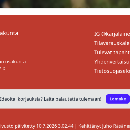
sakunta
IG @karjalain
Tilavarauskale
Tulevat tapah
Yhdenvertaisu
ton osakunta
7-0
Tietosuojasel
Ideoita, korjauksia? Laita palautetta tulemaan!
Lomake
ivusto päivitetty 10.7.2026 3.02.44 | Kehittänyt
Juho Räsäne