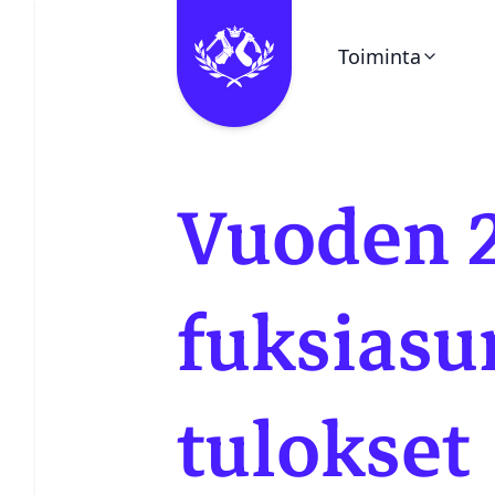
Toiminta
Ohita valikko
Kalenteri
Vuoden 
Pieni Puukello
Kerhot
fuksias
Vuosikello
tulokset
Juhlaetiketti