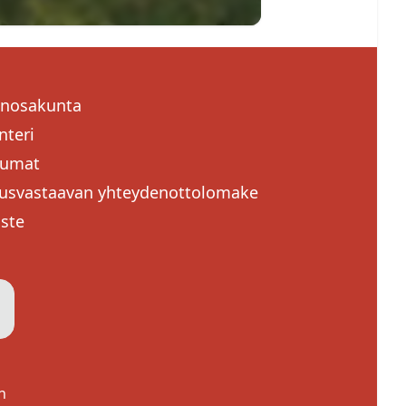
enosakunta
nteri
tumat
usvastaavan yhteydenottolomake
oste
n