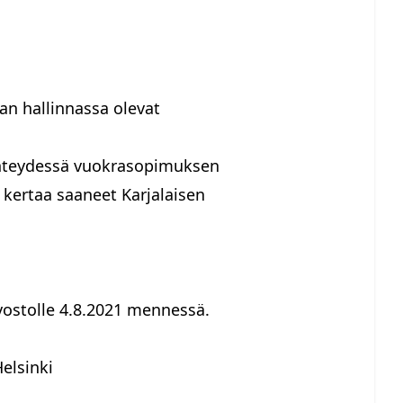
n hallinnassa olevat
 yhteydessä vuokrasopimuksen
ä kertaa saaneet Karjalaisen
vostolle 4.8.2021 mennessä.
elsinki