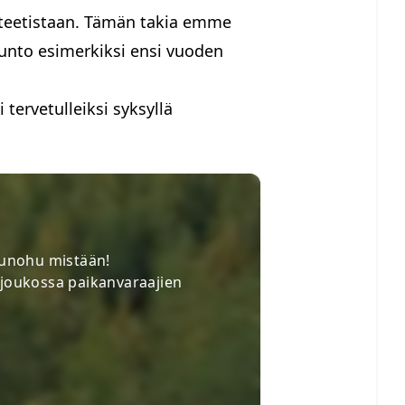
iteetistaan. Tämän takia emme
sunto esimerkiksi ensi vuoden
ervetulleiksi syksyllä
t unohu mistään!
 joukossa paikanvaraajien