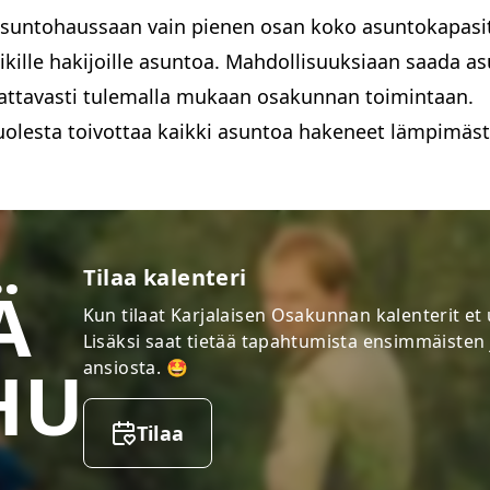
iasuntohaussaan vain pienen osan koko asuntokapas
Google Kalenteri (suora linkki)
aikille hakijoille asuntoa. Mahdollisuuksiaan saada a
Google Kalenteri (ohje)
iCloud-kalenteritilaus
ttavasti tulemalla mukaan osakunnan toimintaan.
sta toivottaa kaikki asuntoa hakeneet lämpimästi t
Sulje
Tilaa kalenteri
Ä
Kun tilaat Karjalaisen Osakunnan kalenterit e
Lisäksi saat tietää tapahtumista ensimmäisten
HU
ansiosta. 🤩
Tilaa