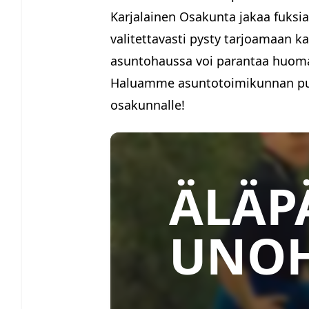
Karjalainen Osakunta jakaa fuks
valitettavasti pysty tarjoamaan k
asuntohaussa voi parantaa huoma
Haluamme asuntotoimikunnan puole
osakunnalle!
ÄLÄP
UNO