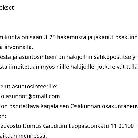
okset
Pohjois-Karjalan valtuuskunta
mikunta on saanut 25 hakemusta ja jakanut osakunna
a arvonnalla.
ksesta ja asuntosihteeri on hakijoihin sähköpostitse
ta ilmoitetaan myös niille hakijoille, jotka eivät täll
elut asuntosihteerille:
ko.asunnot@gmail.com
et on osoitettava Karjalaisen Osakunnan osakuntaneu
en:
aneuvosto Domus Gaudium Leppäsuonkatu 11 00100 H
iCal-osoite
räaikaan mennessä.