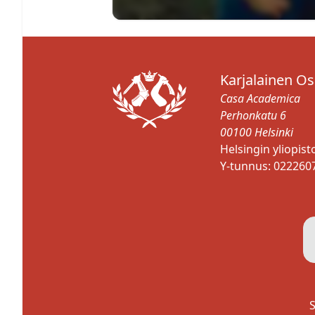
Karjalainen O
Casa Academica
Perhonkatu 6
00100 Helsinki
Helsingin yliopis
Y-tunnus: 022260
S