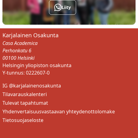
Liity
Karjalainen Osakunta
Casa Academica
Perhonkatu 6
00100 Helsinki
Helsingin yliopiston osakunta
Y-tunnus: 0222607-0
IG @karjalainenosakunta
Tilavarauskalenteri
Tulevat tapahtumat
Yhdenvertaisuusvastaavan yhteydenottolomake
Tietosuojaseloste