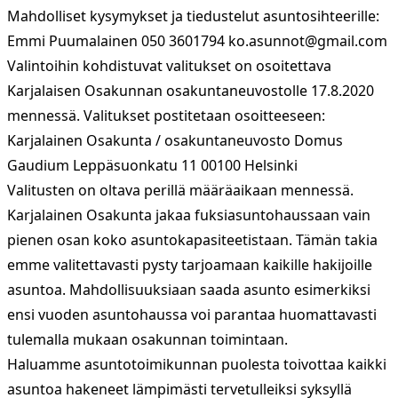
Mahdolliset kysymykset ja tiedustelut asuntosihteerille:
Emmi Puumalainen 050 3601794
ko.asunnot@gmail.com
Valintoihin kohdistuvat valitukset on osoitettava
Karjalaisen Osakunnan osakuntaneuvostolle 17.8.2020
mennessä. Valitukset postitetaan osoitteeseen:
Karjalainen Osakunta / osakuntaneuvosto Domus
Gaudium Leppäsuonkatu 11 00100 Helsinki
Valitusten on oltava perillä määräaikaan mennessä.
Karjalainen Osakunta jakaa fuksiasuntohaussaan vain
pienen osan koko asuntokapasiteetistaan. Tämän takia
emme valitettavasti pysty tarjoamaan kaikille hakijoille
asuntoa. Mahdollisuuksiaan saada asunto esimerkiksi
ensi vuoden asuntohaussa voi parantaa huomattavasti
tulemalla mukaan osakunnan toimintaan.
Haluamme asuntotoimikunnan puolesta toivottaa kaikki
asuntoa hakeneet lämpimästi tervetulleiksi syksyllä