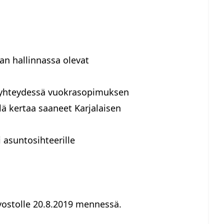
n hallinnassa olevat
se yhteydessä vuokrasopimuksen
llä kertaa saaneet Karjalaisen
 asuntosihteerille
vostolle 20.8.2019 mennessä.