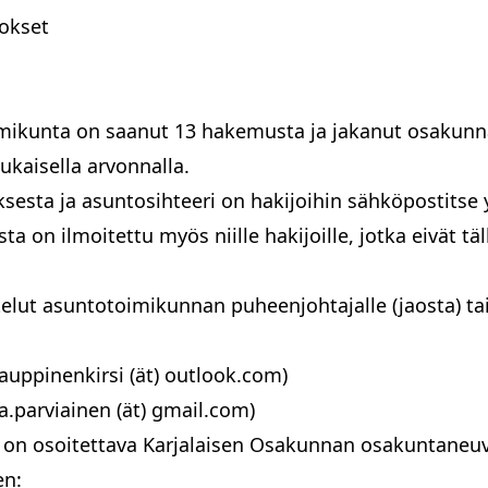
okset
Pohjois-Karjalan valtuuskunta
mikunta on saanut 13 hakemusta ja jakanut osakunna
ukaisella arvonnalla.
oksesta ja asuntosihteeri on hakijoihin sähköpostit
a on ilmoitettu myös niille hakijoille, jotka eivät tä
elut asuntotoimikunnan puheenjohtajalle (jaosta) tai
auppinenkirsi (ät) outlook.com)
ea.parviainen (ät) gmail.com)
et on osoitettava Karjalaisen Osakunnan osakuntaneu
en: