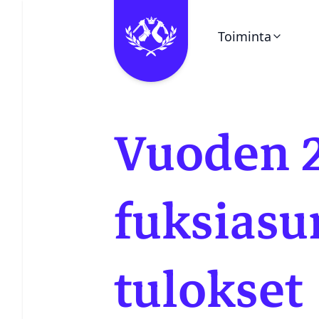
Toiminta
Ohita valikko
Kalenteri
Vuoden 
Pieni Puukello
Kerhot
fuksias
Vuosikello
tulokset
Juhlaetiketti