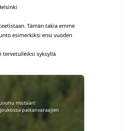
elsinki
iteetistaan. Tämän takia emme
sunto esimerkiksi ensi vuoden
ervetulleiksi syksyllä
t unohu mistään!
 joukossa paikanvaraajien