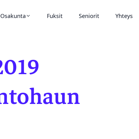
Osakunta
Fuksit
Seniorit
Yhteys
Ajankohtaista
2019
Virat
Asunnot
untohaun
Historia
Dokumentit
Tunnukset ja graafinen ohjeistus