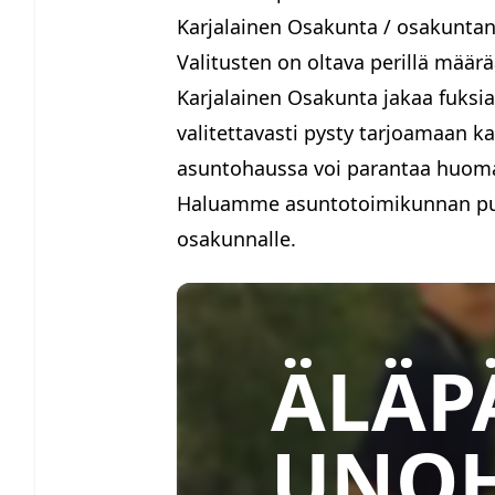
Karjalainen Osakunta / osakunt
Valitusten on oltava perillä mää
Karjalainen Osakunta jakaa fuks
valitettavasti pysty tarjoamaan k
asuntohaussa voi parantaa huoma
Haluamme asuntotoimikunnan puole
osakunnalle.
ÄLÄP
UNO