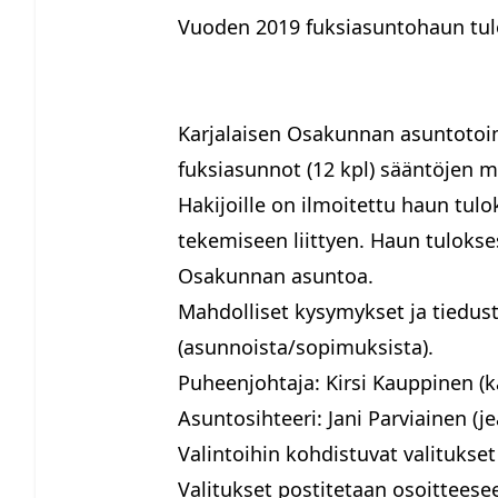
Vuoden 2019 fuksiasuntohaun tul
Karjalaisen Osakunnan asuntotoi
fuksiasunnot (12 kpl) sääntöjen m
Hakijoille on ilmoitettu haun tul
tekemiseen liittyen. Haun tuloksest
Osakunnan asuntoa.
Mahdolliset kysymykset ja tiedust
(asunnoista/sopimuksista).
Puheenjohtaja: Kirsi Kauppinen (k
Asuntosihteeri: Jani Parviainen (j
Valintoihin kohdistuvat valituks
Valitukset postitetaan osoitteese