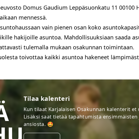
iCal-osoite
aneuvosto Domus Gaudium Leppäsuonkatu 11 00100 H
räaikaan mennessä.
Google Kalenteri (suora linkki)
iasuntohaussaan vain pienen osan koko asuntokapas
Google Kalenteri (ohje)
iCloud-kalenteritilaus
aikille hakijoille asuntoa. Mahdollisuuksiaan saada a
ttavasti tulemalla mukaan osakunnan toimintaan.
Sulje
sta toivottaa kaikki asuntoa hakeneet lämpimästi t
Tilaa kalenteri
Ä
Kun tilaat Karjalaisen Osakunnan kalenterit e
Lisäksi saat tietää tapahtumista ensimmäisten
HU
ansiosta. 🤩