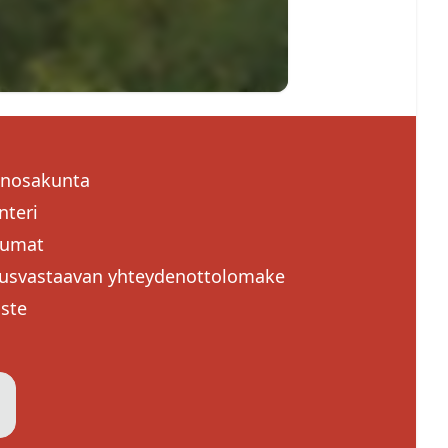
enosakunta
nteri
tumat
usvastaavan yhteydenottolomake
oste