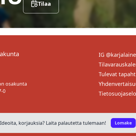
Tilaa
sakunta
IG @karjalain
Tilavarauskale
Tulevat tapah
Yhdenvertaisu
ton osakunta
7-0
Tietosuojasel
Ideoita, korjauksia? Laita palautetta tulemaan!
Lomake