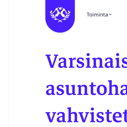
Toiminta
Ohita valikko
Kalenteri
Varsinai
Pieni Puukello
Kerhot
asuntoh
Vuosikello
vahviste
Juhlaetiketti