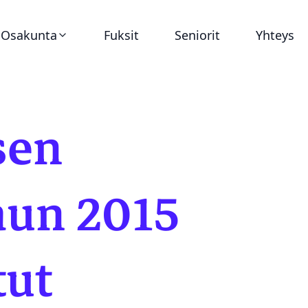
Osakunta
Fuksit
Seniorit
Yhteys
Ajankohtaista
sen
Virat
Asunnot
aun 2015
Historia
tut
Dokumentit
Tunnukset ja graafinen ohjeistus