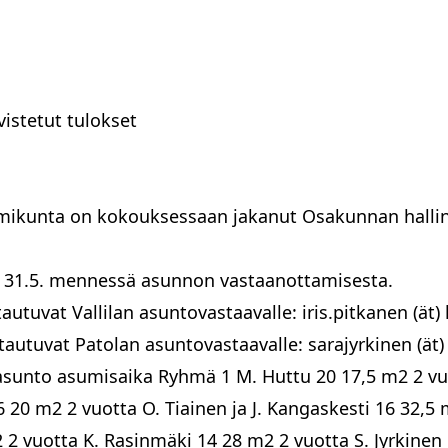
Pohjois-Karjalan valtuuskunta
istetut tulokset
mikunta on kokouksessaan jakanut Osakunnan hallin
 31.5. mennessä asunnon vastaanottamisesta.
utuvat Vallilan asuntovastaavalle: iris.pitkanen (ät) h
autuvat Patolan asuntovastaavalle: sarajyrkinen (ät
 asunto asumisaika Ryhmä 1 M. Huttu 20 17,5 m2 2 v
6 20 m2 2 vuotta O. Tiainen ja J. Kangaskesti 16 32,5
2 2 vuotta K. Rasinmäki 14 28 m2 2 vuotta S. Jyrkine