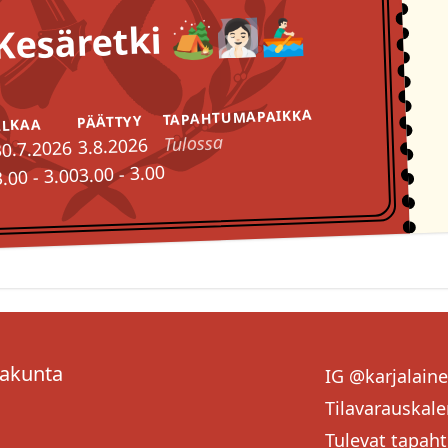
Kesäretki 🏕️🧖🏻‍♀️🚣🏻‍♂️
TAPAHTUMAPAIKKA
PÄÄTTYY
ALKAA
Tulossa
3.8.2026
30.7.2026
3.00 - 3.00
3.00 - 3.00
sakunta
IG @karjalain
Tilavarauskale
Tulevat tapah