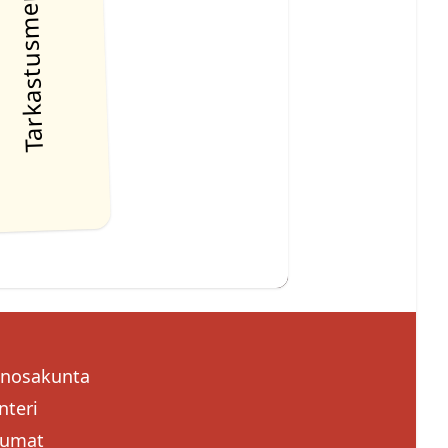
Tarkastusmerkki
enosakunta
nteri
tumat