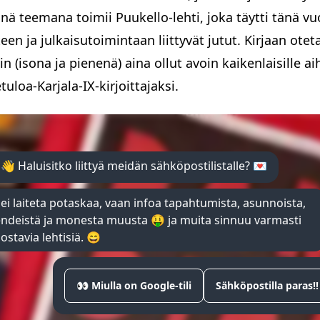
nä teemana toimii Puukello-lehti, joka täytti tänä vu
een ja julkaisutoimintaan liittyvät jutut. Kirjaan ot
n (isona ja pienenä) aina ollut avoin kaikenlaisille aih
uloa-Karjala-IX-kirjoittajaksi.
 👋 Haluisitko liittyä meidän sähköpostilistalle? 💌
ei laiteta potaskaa, vaan infoa tapahtumista, asunnoista,
endeistä ja monesta muusta 🤑 ja muita sinnuu varmasti
ostavia lehtisiä. 😄
👀 Miulla on Google-tili
Sähköpostilla paras!!