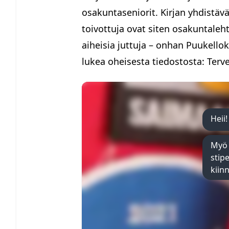
osakuntaseniorit. Kirjan yhdistävä
toivottuja ovat siten osakuntaleht
aiheisia juttuja – onhan Puukelloki
lukea oheisesta tiedostosta: Tervet
Heii!
Myö 
stip
kiinn