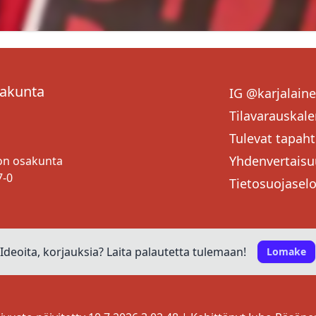
sakunta
IG @karjalain
Tilavarauskale
Tulevat tapah
Yhdenvertaisu
ton osakunta
7-0
Tietosuojasel
Ideoita, korjauksia? Laita palautetta tulemaan!
Lomake