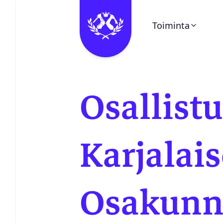
Toiminta
Ohita valikko
Kalenteri
Osallistu
Pieni Puukello
Kerhot
Karjalai
Vuosikello
Osakun
Juhlaetiketti