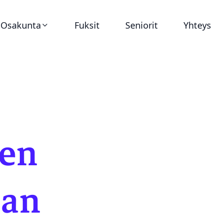
Osakunta
Fuksit
Seniorit
Yhteys
Ajankohtaista
Virat
Asunnot
sen
Historia
nan
Dokumentit
Tunnukset ja graafinen ohjeistus