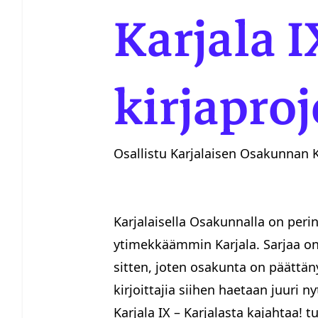
Karjala I
kirjaproj
Osallistu Karjalaisen Osakunnan Ka
Karjalaisella Osakunnalla on peri
ytimekkäämmin Karjala. Sarjaa on 
sitten, joten osakunta on päättäny
kirjoittajia siihen haetaan juuri ny
Karjala IX – Karjalasta kajahtaa! 