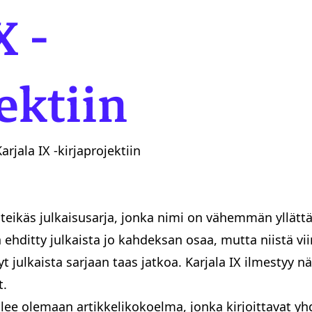
X -
Pohjois-Karjalan valtuuskunta
ektiin
rjala IX -kirjaprojektiin
nteikäs julkaisusarja, jonka nimi on vähemmän yllättä
ehditty julkaista jo kahdeksan osaa, mutta niistä vii
t julkaista sarjaan taas jatkoa. Karjala IX ilmestyy 
t.
tulee olemaan artikkelikokoelma, jonka kirjoittavat y