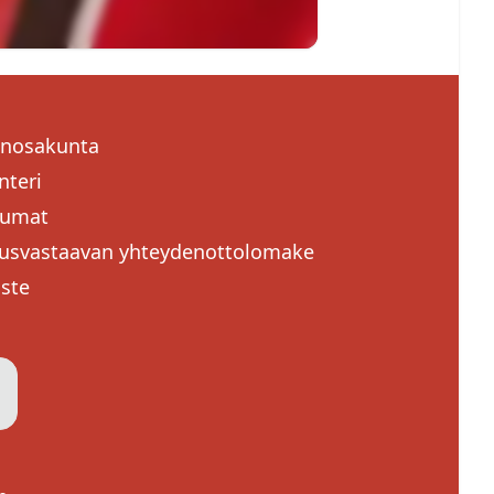
enosakunta
nteri
tumat
usvastaavan yhteydenottolomake
oste