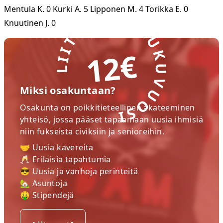
LIITY NYT! LUKUVUOSI
Mentula K. 0 Kurki A. 5 Lipponen M. 4 Torikka E. 0
Knuutinen J. 0
12€
Miksi osakuntaan?
Osakunta on poikkitieteellinen akateeminen
yhteisö, jossa pääset tapaamaan uusia ihmisiä
niin fukseista civiksiin ja senioreihin.
🤝 Uusia kavereita
🥂 Erilaisia tapahtumia
😎 Uusia ja vanhoja perinteitä
🏡 Asuntoja
🤑 Stipendejä