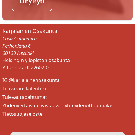
Liity nyt!
Karjalainen Osakunta
Casa Academica
Perhonkatu 6
00100 Helsinki
Helsingin yliopiston osakunta
Y-tunnus: 0222607-0
IG @karjalainenosakunta
Tilavarauskalenteri
Tulevat tapahtumat
Yhdenvertaisuusvastaavan yhteydenottolomake
Tietosuojaseloste