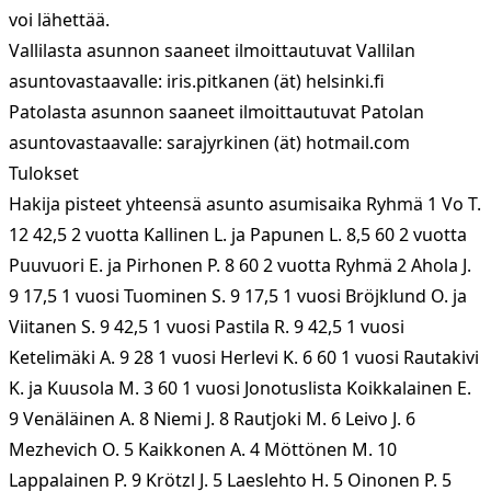
voi lähettää.
Vallilasta asunnon saaneet ilmoittautuvat Vallilan
asuntovastaavalle: iris.pitkanen (ät) helsinki.fi
Patolasta asunnon saaneet ilmoittautuvat Patolan
asuntovastaavalle: sarajyrkinen (ät) hotmail.com
Tulokset
Hakija pisteet yhteensä asunto asumisaika Ryhmä 1 Vo T.
12 42,5 2 vuotta Kallinen L. ja Papunen L. 8,5 60 2 vuotta
Puuvuori E. ja Pirhonen P. 8 60 2 vuotta Ryhmä 2 Ahola J.
9 17,5 1 vuosi Tuominen S. 9 17,5 1 vuosi Bröjklund O. ja
Viitanen S. 9 42,5 1 vuosi Pastila R. 9 42,5 1 vuosi
Ketelimäki A. 9 28 1 vuosi Herlevi K. 6 60 1 vuosi Rautakivi
K. ja Kuusola M. 3 60 1 vuosi Jonotuslista Koikkalainen E.
9 Venäläinen A. 8 Niemi J. 8 Rautjoki M. 6 Leivo J. 6
Mezhevich O. 5 Kaikkonen A. 4 Möttönen M. 10
Lappalainen P. 9 Krötzl J. 5 Laeslehto H. 5 Oinonen P. 5