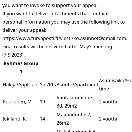
you want to invoke to support your appeal.
If you want to deliver attachments that contains
personal information you may use the following link to
deliver your appeal:
https://www.turvaposti.fi/viesti/
ko.asunnot@gmail.com
.
Final results will be delivered after May’s meeting
(7.5.2023).
Ryhmä/ Group
1
Asumisaika/H
Hakija/Applicant
Yht/Pts
Asunto/Apartment
time
Rautalammintie
Puuronen, M
19
2 vuotta
3d, 29m2
Maapadontie 7,
Jokilahti, K.
14
2 vuotta
26m2
Mäkelänrinne 5 A,