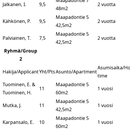
Maapadontie 7
Jalkanen, I.
9,5
2 vuotta
48m2
Maapadontie 5
Kähkönen, P.
9,5
2 vuotta
42,5m2
Maapadontie 5
Palviainen, T.
7,5
2 vuotta
42,5m2
Ryhmä/Group
2
Asumisaika/H
Hakija/Applicant
Yht/Pts
Asunto/Apartment
time
Tuominen, E. &
Maapadontie 5
11
1 vuosi
Tuominen, H.
60m2
Maapadontie 5
Mutka, J.
11
1 vuosi
42,5m2
Maapadontie 5
Karpansalo, E.
10
1 vuosi
60m2