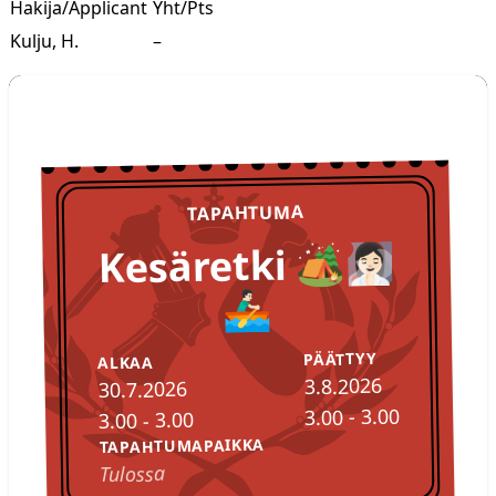
Hakija/Applicant
Yht/Pts
Kulju, H.
–
TULOSSA
Tapahtumat
TAPAHTUMA
Kesäretki 🏕️🧖🏻‍♀️
🚣🏻‍♂️
PÄÄTTYY
ALKAA
3.8.2026
30.7.2026
3.00 - 3.00
3.00 - 3.00
TAPAHTUMAPAIKKA
Tulossa