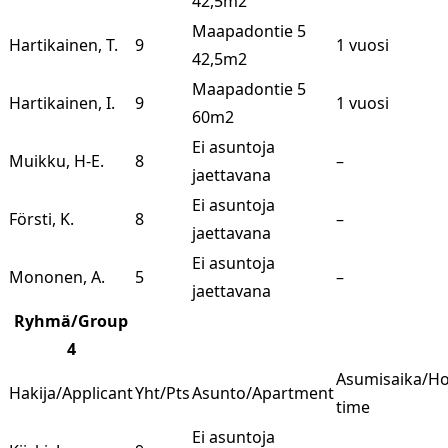
42,5m2
Maapadontie 5
Hartikainen, T.
9
1 vuosi
42,5m2
Maapadontie 5
Hartikainen, I.
9
1 vuosi
60m2
Ei asuntoja
Muikku, H-E.
8
–
jaettavana
Ei asuntoja
Försti, K.
8
–
jaettavana
Ei asuntoja
Mononen, A.
5
–
jaettavana
Ryhmä/Group
4
Asumisaika/H
Hakija/Applicant
Yht/Pts
Asunto/Apartment
time
Ei asuntoja