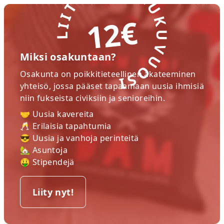
LIITY NYT! LUKUVUOSI
12€
Miksi osakuntaan?
Osakunta on poikkitieteellinen akateeminen
yhteisö, jossa pääset tapaamaan uusia ihmisiä
niin fukseista civiksiin ja senioreihin.
🤝 Uusia kavereita
🥂 Erilaisia tapahtumia
😎 Uusia ja vanhoja perinteitä
🏡 Asuntoja
🤑 Stipendejä
Liity nyt!