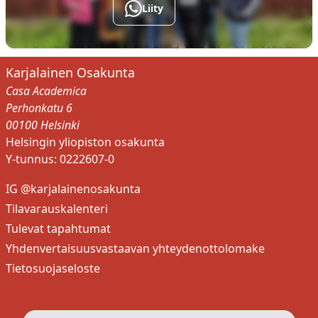
Liity
Karjalainen Osakunta
Casa Academica
Perhonkatu 6
00100 Helsinki
Helsingin yliopiston osakunta
Y-tunnus: 0222607-0
IG @karjalainenosakunta
Tilavarauskalenteri
Tulevat tapahtumat
Yhdenvertaisuusvastaavan yhteydenottolomake
Tietosuojaseloste