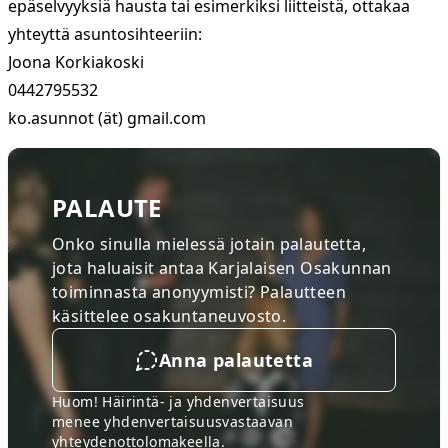
epäselvyyksiä hausta tai esimerkiksi liitteistä, ottakaa
yhteyttä asuntosihteeriin:
Joona Korkiakoski
0442795532
ko.asunnot (ät) gmail.com
PALAUTE
Onko sinulla mielessä jotain palautetta,
jota haluaisit antaa Karjalaisen Osakunnan
toiminnasta anonyymisti? Palautteen
käsittelee osakuntaneuvosto.
Anna palautetta
Huom! Häirintä- ja yhdenvertaisuus
menee
yhdenvertaisuusvastaavan
yhteydenottolomakeella
.