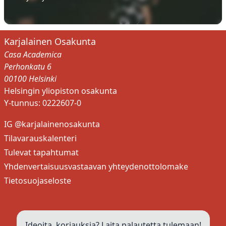
Karjalainen Osakunta
Casa Academica
Perhonkatu 6
00100 Helsinki
Helsingin yliopiston osakunta
Y-tunnus: 0222607-0
IG @karjalainenosakunta
Tilavarauskalenteri
Tulevat tapahtumat
Yhdenvertaisuusvastaavan yhteydenottolomake
Tietosuojaseloste
Ideoita, korjauksia? Laita palautetta tulemaan!