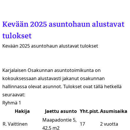
Kevään 2025 asuntohaun alustavat
tulokset
Kevään 2025 asuntohaun alustavat tulokset
Karjalaisen Osakunnan asuntotoimikunta on
kokouksessaan alustavasti jakanut osakunnan
hallinnassa olevat asunnot. Tulokset ovat tällä hetkellä
seuraavat:
Ryhmä 1
Hakija
Jaettu asunto
Yht.pist.
Asumisaika
Maapadontie 5,
R. Vaittinen
17
2 vuotta
42,5 m2