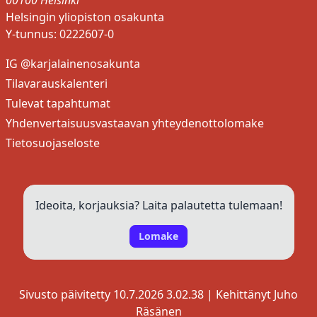
00100 Helsinki
Helsingin yliopiston osakunta
Y-tunnus: 0222607-0
IG @karjalainenosakunta
Tilavarauskalenteri
Tulevat tapahtumat
Yhdenvertaisuusvastaavan yhteydenottolomake
Tietosuojaseloste
iCal-osoite
Ideoita, korjauksia? Laita palautetta tulemaan!
Lomake
Google Kalenteri (suora linkki)
Google Kalenteri (ohje)
iCloud-kalenteritilaus
Sivusto päivitetty 10.7.2026 3.02.38 | Kehittänyt
Juho
Räsänen