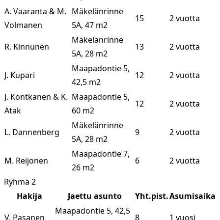
A. Vaaranta & M.
Mäkelänrinne
15
2 vuotta
Volmanen
5A, 47 m2
Mäkelänrinne
R. Kinnunen
13
2 vuotta
5A, 28 m2
Maapadontie 5,
J. Kupari
12
2 vuotta
42,5 m2
J. Kontkanen & K.
Maapadontie 5,
12
2 vuotta
Atak
60 m2
Mäkelänrinne
L. Dannenberg
9
2 vuotta
5A, 28 m2
Maapadontie 7,
M. Reijonen
6
2 vuotta
26 m2
Ryhmä 2
Hakija
Jaettu asunto
Yht.pist.
Asumisaika
Maapadontie 5, 42,5
V. Pasanen
8
1 vuosi