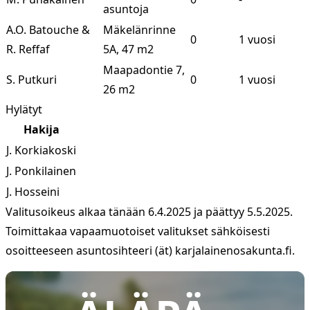
asuntoja
A.O. Batouche &
Mäkelänrinne
0
1 vuosi
R. Reffaf
5A, 47 m2
Maapadontie 7,
S. Putkuri
0
1 vuosi
26 m2
Hylätyt
Hakija
J. Korkiakoski
J. Ponkilainen
J. Hosseini
Valitusoikeus alkaa tänään 6.4.2025 ja päättyy 5.5.2025.
Toimittakaa vapaamuotoiset valitukset sähköisesti
osoitteeseen asuntosihteeri (ät) karjalainenosakunta.fi.