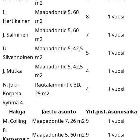
m2
I.
Maapadontie 5, 60
8
1 vuosi
Hartikainen
m2
Maapadontie 5, 60
J. Salminen
7
1 vuosi
m2
U.
Maapadontie 5, 42,5
5
1 vuosi
Silvennoinen
m2
Maapadontie 5, 42,5
J. Mutka
4
1 vuosi
m2
N. Joki-
Rautalammintie 3D,
4
1 vuosi
Korpela
29 m2
Ryhmä 4
Hakija
Jaettu asunto
Yht.pist.
Asumisaika
M. Colling
Maapadontie 7, 26 m2
9
1 vuosi
E.
Maapadontie 5, 60 m2
9
1 vuosi
Karpansalo