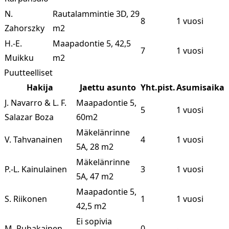
N.
Rautalammintie 3D, 29
8
1 vuosi
Zahorszky
m2
H.-E.
Maapadontie 5, 42,5
7
1 vuosi
Muikku
m2
Puutteelliset
Hakija
Jaettu asunto
Yht.pist.
Asumisaika
J. Navarro & L. F.
Maapadontie 5,
5
1 vuosi
Salazar Boza
60m2
Mäkelänrinne
V. Tahvanainen
4
1 vuosi
5A, 28 m2
Mäkelänrinne
P.-L. Kainulainen
3
1 vuosi
5A, 47 m2
Maapadontie 5,
S. Riikonen
1
1 vuosi
42,5 m2
Ei sopivia
M. Puhakainen
0
-