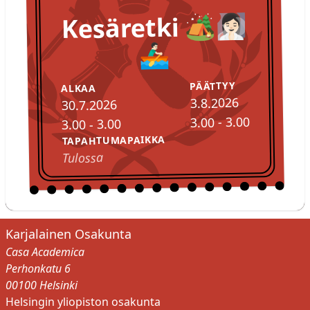
Kesäretki 🏕️🧖🏻‍♀️
🚣🏻‍♂️
PÄÄTTYY
ALKAA
3.8.2026
30.7.2026
3.00 - 3.00
3.00 - 3.00
TAPAHTUMAPAIKKA
Tulossa
Karjalainen Osakunta
Casa Academica
Perhonkatu 6
00100 Helsinki
Helsingin yliopiston osakunta