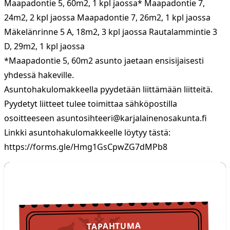
Maapadontie 5, 60m2, 1 kpl jaossa* Maapadontie 7,
24m2, 2 kpl jaossa Maapadontie 7, 26m2, 1 kpl jaossa
Mäkelänrinne 5 A, 18m2, 3 kpl jaossa Rautalammintie 3
D, 29m2, 1 kpl jaossa
*Maapadontie 5, 60m2 asunto jaetaan ensisijaisesti
yhdessä hakeville.
Asuntohakulomakkeella pyydetään liittämään liitteitä.
Pyydetyt liitteet tulee toimittaa sähköpostilla
osoitteeseen
asuntosihteeri@karjalainenosakunta.fi
Linkki asuntohakulomakkeelle löytyy tästä:
https://forms.gle/Hmg1GsCpwZG7dMPb8
TULOSSA
Tapahtumat
TAPAHTUMA