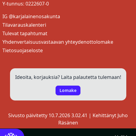
Y-tunnus: 0222607-0
IG @karjalainenosakunta
Tilavarauskalenteri
Tulevat tapahtumat
Yhdenvertaisuusvastaavan yhteydenottolomake
Tietosuojaseloste
Ideoita, korjauksia? Laita palautetta tulemaan!
Lomake
Sivusto päivitetty 10.7.2026 3.02.41 | Kehittänyt
Juho
Räsänen