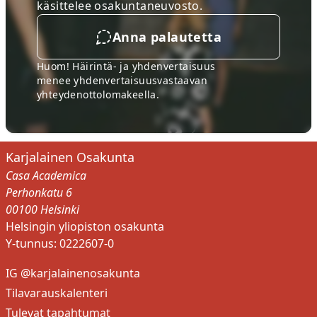
käsittelee osakuntaneuvosto.
Anna palautetta
Huom! Häirintä- ja yhdenvertaisuus
menee
yhdenvertaisuusvastaavan
yhteydenottolomakeella
.
Karjalainen Osakunta
Casa Academica
Perhonkatu 6
00100 Helsinki
Helsingin yliopiston osakunta
Y-tunnus: 0222607-0
IG @karjalainenosakunta
Tilavarauskalenteri
Tulevat tapahtumat