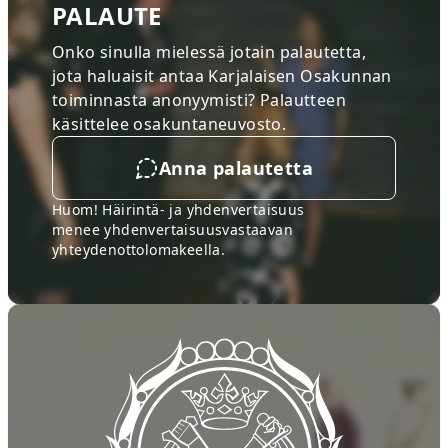
PALAUTE
Onko sinulla mielessä jotain palautetta,
jota haluaisit antaa Karjalaisen Osakunnan
toiminnasta anonyymisti? Palautteen
käsittelee osakuntaneuvosto.
Anna palautetta
Huom! Häirintä- ja yhdenvertaisuus
menee
yhdenvertaisuusvastaavan
yhteydenottolomakeella
.