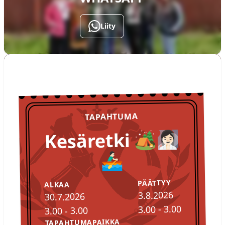
Liity
TULOSSA
Tapahtumat
TAPAHTUMA
Kesäretki 🏕️🧖🏻‍♀️
🚣🏻‍♂️
PÄÄTTYY
ALKAA
3.8.2026
30.7.2026
3.00 - 3.00
3.00 - 3.00
TAPAHTUMAPAIKKA