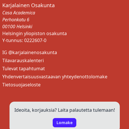
Karjalainen Osakunta
Casa Academica
Perhonkatu 6
00100 Helsinki
Helsingin yliopiston osakunta
Y-tunnus: 0222607-0
IG @karjalainenosakunta
Tilavarauskalenteri
Tulevat tapahtumat
Yhdenvertaisuusvastaavan yhteydenottolomake
Tietosuojaseloste
Ideoita, korjauksia? Laita palautetta tulemaan!
Lomake