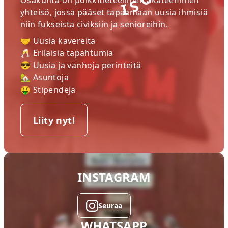
Osakunta on poikkitieteellinen akateeminen
yhteisö, jossa pääset tapaamaan uusia ihmisiä
niin fukseista civiksiin ja senioreihin.
🤝 Uusia kavereita
🥂 Erilaisia tapahtumia
😎 Uusia ja vanhoja perinteitä
🏡 Asuntoja
🤑 Stipendejä
Liity nyt!
INSTAGRAM
Seuraa
WHATSAPP