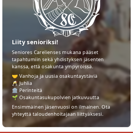
Liity senioriksi!
Seniores Carelienses mukana pääset
tapahtumiin sekä yhdistyksen jäsenten
kanssa, että osakunta ympyröissä.
🤝 Vanhoja ja uusia osakuntaystäviä
🥂 Juhlia
🏛 Perinteitä
🌱 Osakuntasukupolvien jatkuvuutta
Ensimmäinen jäsenvuosi on ilmainen. Ota
yhteyttä
taloudenhoitajaan
liittyäksesi.