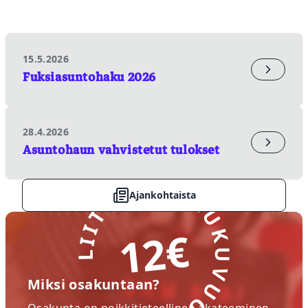
15.5.2026
Fuksiasuntohaku 2026
28.4.2026
Asuntohaun vahvistetut tulokset
LIITY NYT! LUKUVUOSI
Ajankohtaista
12€
Miksi osakuntaan?