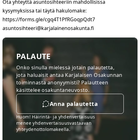
Ota yhteyttä asuntosihteeriin mahdollisissa
kysymyksissa tai täytä hakulomake:
https://forms.gle/cgq4T1PfRGoqpQdt7
asuntosihteeri@karjalainenosakunta.fi
PALAUTE
Onko sinulla mielessä jotain palautetta,
jota haluaisit antaa Karjalaisen Osakunnan
toiminnasta anonyymisti? Palautteen
käsittelee osakuntaneuvosto.
Anna palautetta
Huom! Häirintä- ja yhdenvertaisuus
menee
yhdenvertaisuusvastaavan
yhteydenottolomakeella
.