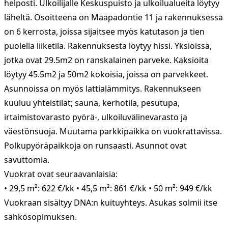
helposti. Ulkoilijalle Keskuspuisto ja ulkoilualueita löytyy
läheltä. Osoitteena on Maapadontie 11 ja rakennuksessa
on 6 kerrosta, joissa sijaitsee myös katutason ja tien
puolella liiketila. Rakennuksesta löytyy hissi. Yksiöissä,
jotka ovat 29.5m2 on ranskalainen parveke. Kaksioita
löytyy 45.5m2 ja 50m2 kokoisia, joissa on parvekkeet.
Asunnoissa on myös lattialämmitys. Rakennukseen
kuuluu yhteistilat; sauna, kerhotila, pesutupa,
irtaimistovarasto pyörä-, ulkoiluvälinevarasto ja
väestönsuoja. Muutama parkkipaikka on vuokrattavissa.
Polkupyöräpaikkoja on runsaasti. Asunnot ovat
savuttomia.
Vuokrat ovat seuraavanlaisia:
• 29,5 m²: 622 €/kk • 45,5 m²: 861 €/kk • 50 m²: 949 €/kk
Vuokraan sisältyy DNA:n kuituyhteys. Asukas solmii itse
sähkösopimuksen.