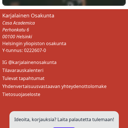
Karjalainen Osakunta
Casa Academica
Perhonkatu 6
00100 Helsinki
Helsingin yliopiston osakunta
Y-tunnus: 0222607-0
IG @karjalainenosakunta
Tilavarauskalenteri
Tulevat tapahtumat
Yhdenvertaisuusvastaavan yhteydenottolomake
Tietosuojaseloste
Ideoita, korjauksia? Laita palautetta tulemaan!