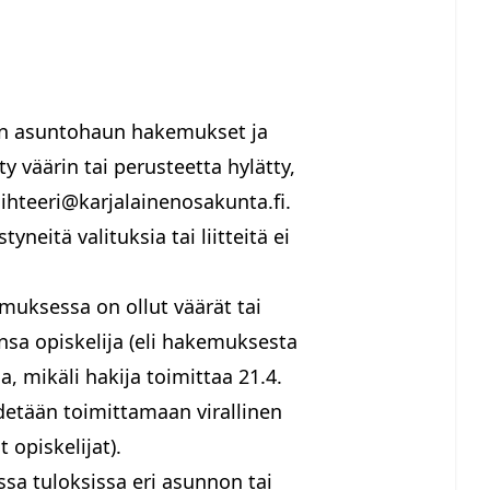
sen asuntohaun hakemukset ja
 väärin tai perusteetta hylätty,
ihteeri@karjalainenosakunta.fi
.
neitä valituksia tai liitteitä ei
muksessa on ollut väärät tai
vansa opiskelija (eli hakemuksesta
, mikäli hakija toimittaa 21.4.
detään toimittamaan virallinen
opiskelijat).
ssa tuloksissa eri asunnon tai