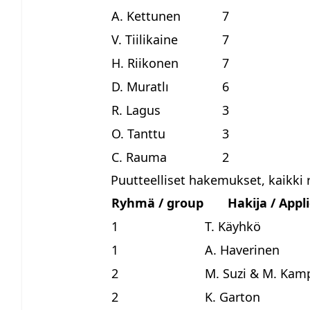
A. Kettunen
7
V. Tiilikaine
7
H. Riikonen
7
D. Muratlı
6
R. Lagus
3
O. Tanttu
3
C. Rauma
2
Puutteelliset hakemukset, kaikki r
Ryhmä / group
Hakija / Appl
1
T. Käyhkö
1
A. Haverinen
2
M. Suzi & M. Kam
2
K. Garton