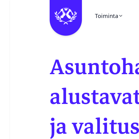
Toiminta
Ohita valikko
Kalenteri
Asuntoh
Pieni Puukello
Kerhot
alustavat
Vuosikello
ja valitu
Juhlaetiketti