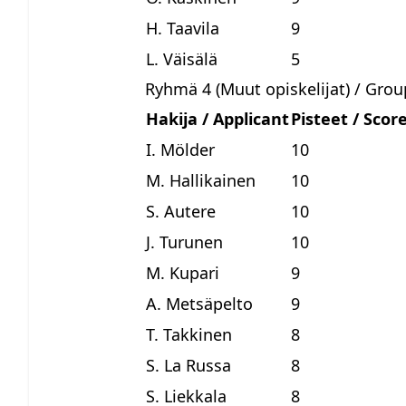
H. Taavila
9
L. Väisälä
5
Ryhmä 4 (Muut opiskelijat) / Grou
Hakija / Applicant
Pisteet / Scor
I. Mölder
10
M. Hallikainen
10
S. Autere
10
J. Turunen
10
M. Kupari
9
A. Metsäpelto
9
T. Takkinen
8
S. La Russa
8
S. Liekkala
8