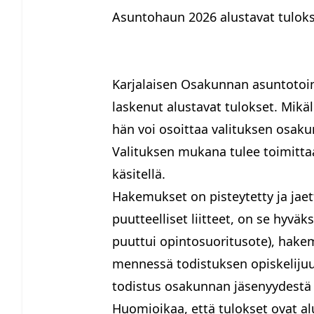
Asuntohaun 2026 alustavat tulok
Karjalaisen Osakunnan asuntotoim
laskenut alustavat tulokset. Mikä
hän voi osoittaa valituksen osak
Valituksen mukana tulee toimittaa k
käsitellä.
Hakemukset on pisteytetty ja jae
puutteelliset liitteet, on se hyväk
puuttui opintosuoritusote), hakem
mennessä todistuksen opiskelijuu
todistus osakunnan jäsenyydestä 2
Huomioikaa, että tulokset ovat al