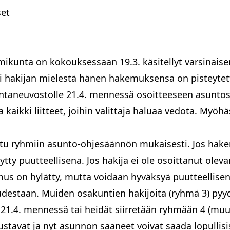
set
Pohjois-Karjalan valtuuskunta
ikunta on kokouksessaan 19.3. käsitellyt varsinai
li hakijan mielestä hänen hakemuksensa on pisteytetty
untaneuvostolle 21.4. mennessä osoitteeseen
asuntos
aikki liitteet, joihin valittaja haluaa vedota. Myöhästy
ttu ryhmiin asunto-ohjesäännön mukaisesti. Jos hake
sytty puutteellisena. Jos hakija ei ole osoittanut ole
us on hylätty, mutta voidaan hyväksyä puutteellisena
destaan. Muiden osakuntien hakijoita (ryhmä 3) pyy
1.4. mennessä tai heidät siirretään ryhmään 4 (muut 
ustavat ja nyt asunnon saaneet voivat saada lopullisi