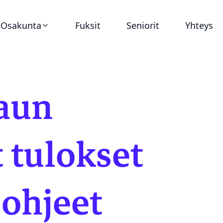
Osakunta
Fuksit
Seniorit
Yhteys
Ajankohtaista
aun
Virat
Asunnot
 tulokset
Historia
sohjeet
Dokumentit
Tunnukset ja graafinen ohjeistus