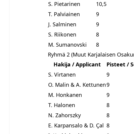
S. Pietarinen
10,5
T. Palviainen
9
J. Salminen
9
S. Riikonen
8
M. Sumanovski
8
Ryhmä 2 (Muut Karjalaisen Osakun
Hakija / Applicant
Pisteet / 
S. Virtanen
9
O. Malin & A. Kettunen
9
M. Honkanen
9
T. Halonen
8
N. Zahorszky
8
E. Karpansalo & D. Çal
8