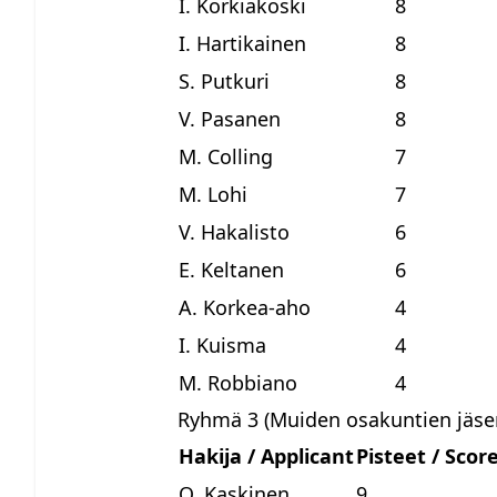
I. Korkiakoski
8
I. Hartikainen
8
S. Putkuri
8
V. Pasanen
8
M. Colling
7
M. Lohi
7
V. Hakalisto
6
E. Keltanen
6
A. Korkea-aho
4
I. Kuisma
4
M. Robbiano
4
Ryhmä 3 (Muiden osakuntien jäsen
Hakija / Applicant
Pisteet / Scor
O. Kaskinen
9