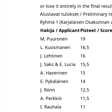
or lose it entirely in the final res
Alustavat tulokset / Preliminary r
Ryhmä 1 (Karjalaisen Osakunnan a
Hakija / Applicant
Pisteet / Scor
M. Puuronen
19
L. Kuosmanen
16,5
J. Lehtinen
16
J. Saks & E. Lucia
15,5
A. Haverinen
15
E. Pykäläinen
14
J. Rönn
12,5
A. Perkkiö
11,5
I. Rauhala
11