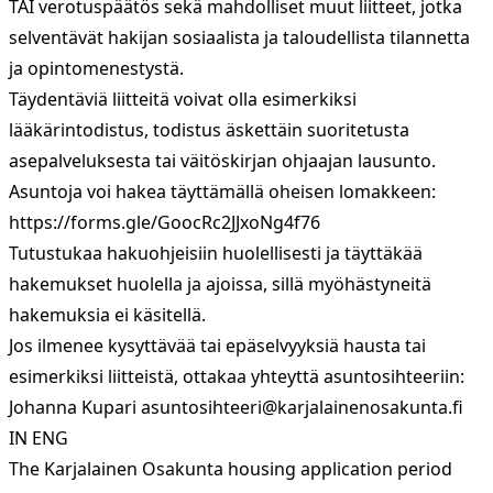
TAI verotuspäätös sekä mahdolliset muut liitteet, jotka
selventävät hakijan sosiaalista ja taloudellista tilannetta
ja opintomenestystä.
Täydentäviä liitteitä voivat olla esimerkiksi
lääkärintodistus, todistus äskettäin suoritetusta
asepalveluksesta tai väitöskirjan ohjaajan lausunto.
Asuntoja voi hakea täyttämällä oheisen lomakkeen:
https://forms.gle/GoocRc2JJxoNg4f76
Tutustukaa hakuohjeisiin huolellisesti ja täyttäkää
hakemukset huolella ja ajoissa, sillä myöhästyneitä
hakemuksia ei käsitellä.
Jos ilmenee kysyttävää tai epäselvyyksiä hausta tai
esimerkiksi liitteistä, ottakaa yhteyttä asuntosihteeriin:
Johanna Kupari
asuntosihteeri@karjalainenosakunta.fi
IN ENG
The Karjalainen Osakunta housing application period