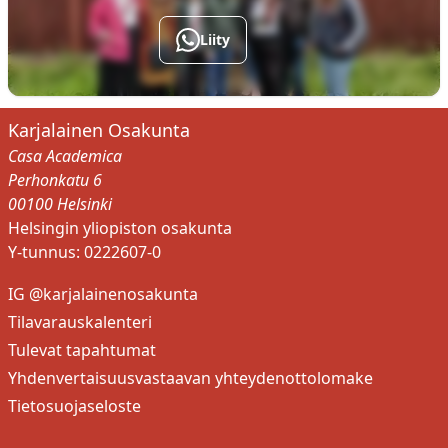
Liity
Karjalainen Osakunta
Casa Academica
Perhonkatu 6
00100 Helsinki
Helsingin yliopiston osakunta
Y-tunnus: 0222607-0
IG @karjalainenosakunta
Tilavarauskalenteri
Tulevat tapahtumat
Yhdenvertaisuusvastaavan yhteydenottolomake
Tietosuojaseloste